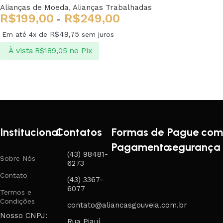
Alianças de Moeda
,
Alianças Trabalhadas
R$
199,00
R$
249,00
-
R$
49,75
Em até 4x de
sem juros
À vista
no Pix
R$
189,05
Ver opções
Institucional
Contatos
Formas de
Pague com
Pagamento
segurança
(43) 98481-
Sobre Nós
6273
Contato
(43) 3367-
6077
Termos e
Condições
contato@aliancasgouveia.com.br
Nosso CNPJ:
Rua Piauí