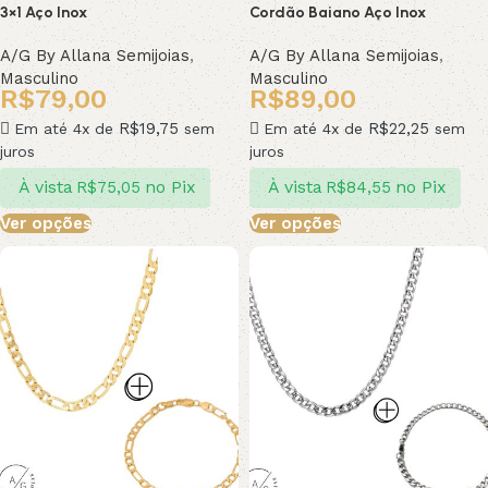
3×1 Aço Inox
Cordão Baiano Aço Inox
A/G By Allana Semijoias
,
A/G By Allana Semijoias
,
Masculino
Masculino
R$
79,00
R$
89,00
R$
19,75
R$
22,25
Em até 4x de
sem
Em até 4x de
sem
juros
juros
À vista
no Pix
À vista
no Pix
R$
75,05
R$
84,55
Ver opções
Ver opções