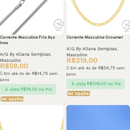
Corrente Masculina Fita Aço
Corrente Masculina Groumet
Inox
A/G By Allana Semijoias
,
A/G By Allana Semijoias
,
Masculino
R$
219,00
Masculino
R$
59,00
R$
54,75
Em até 4x de
sem
R$
14,75
Em até 4x de
sem
juros
juros
À vista
no Pix
R$
208,05
À vista
no Pix
R$
56,05
Ver opções
Ver opções