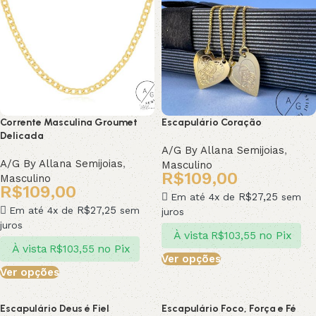
Corrente Masculina Groumet
Escapulário Coração
Delicada
A/G By Allana Semijoias
,
A/G By Allana Semijoias
,
Masculino
R$
109,00
Masculino
R$
109,00
R$
27,25
Em até 4x de
sem
R$
27,25
Em até 4x de
sem
juros
juros
À vista
no Pix
R$
103,55
À vista
no Pix
R$
103,55
Ver opções
Ver opções
Escapulário Deus é Fiel
Escapulário Foco, Força e Fé