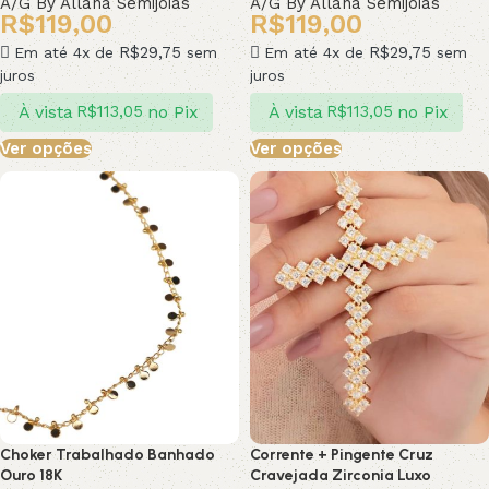
A/G By Allana Semijoias
A/G By Allana Semijoias
R$
119,00
R$
119,00
R$
29,75
R$
29,75
Em até 4x de
sem
Em até 4x de
sem
juros
juros
À vista
no Pix
À vista
no Pix
R$
113,05
R$
113,05
Ver opções
Ver opções
Choker Trabalhado Banhado
Corrente + Pingente Cruz
Ouro 18K
Cravejada Zirconia Luxo