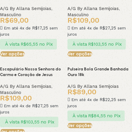
A/G By Allana Semijoias
,
A/G By Allana Semijoias
,
Masculino
Masculino
R$
69,00
R$
109,00
R$
17,25
R$
27,25
Em até 4x de
sem
Em até 4x de
sem
juros
juros
À vista
no Pix
À vista
no Pix
R$
65,55
R$
103,55
Ver opções
Ver opções
Escapulário Nossa Senhora do
Pulseira Bola Grande Banhada
Carmo e Coração de Jesus
Ouro 18k
A/G By Allana Semijoias
,
A/G By Allana Semijoias
R$
89,00
Masculino
R$
109,00
R$
22,25
Em até 4x de
sem
R$
27,25
Em até 4x de
sem
juros
juros
À vista
no Pix
R$
84,55
À vista
no Pix
R$
103,55
Ver opções
Ver opções