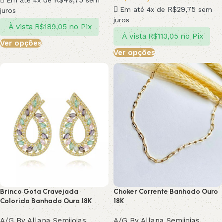
R$
29,75
Em até 4x de
sem
juros
juros
À vista
no Pix
R$
189,05
À vista
no Pix
R$
113,05
Ver opções
Ver opções
Brinco Gota Cravejada
Choker Corrente Banhado Ouro
Colorida Banhado Ouro 18K
18K
A/G By Allana Semijoias
A/G By Allana Semijoias