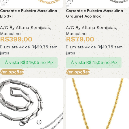
Corrente e Pulseira Masculina
Corrente e Pulseira Masculina
Elo 3×1
Groumet Aço Inox
A/G By Allana Semijoias
,
A/G By Allana Semijoias
,
Masculino
Masculino
R$
399,00
R$
79,00
R$
99,75
R$
19,75
Em até 4x de
sem
Em até 4x de
sem
juros
juros
À vista
no Pix
À vista
no Pix
R$
379,05
R$
75,05
Ver opções
Ver opções