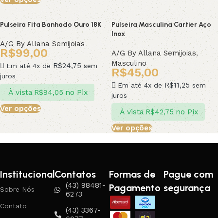
Pulseira Fita Banhado Ouro 18K
Pulseira Masculina Cartier Aço
Inox
A/G By Allana Semijoias
R$
99,00
A/G By Allana Semijoias
,
Masculino
R$
24,75
Em até 4x de
sem
R$
45,00
juros
R$
11,25
Em até 4x de
sem
À vista
no Pix
R$
94,05
juros
Ver opções
À vista
no Pix
R$
42,75
Ver opções
Institucional
Contatos
Formas de
Pague com
(43) 98481-
Pagamento
segurança
Sobre Nós
6273
Contato
(43) 3367-