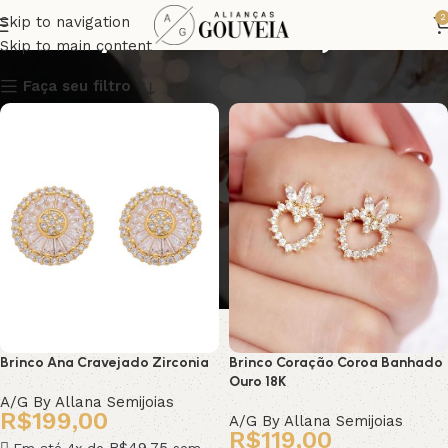
A/G By Allana Semijoias
2
Skip to navigation
Skip to main content
Faça seu filtro
Brinco Ana Cravejado Zirconia
Brinco Coração Coroa Banhado
Ouro 18K
A/G By Allana Semijoias
R$
199,00
A/G By Allana Semijoias
R$
119,00
R$
49,75
Em até 4x de
sem