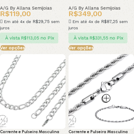
A/G By Allana Semijoias
A/G By Allana Semijoias
R$
119,00
R$
349,00
R$
29,75
R$
87,25
Em até 4x de
sem
Em até 4x de
sem
juros
juros
À vista
no Pix
À vista
no Pix
R$
113,05
R$
331,55
Ver opções
Ver opções
Corrente e Pulseira Masculina
Corrente e Pulseira Masculina