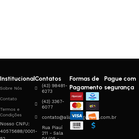
Institucional
Contatos
Formas de
Pague com
(43) 98481-
Pagamento
segurança
Sobre Nós
6273
Contato
(43) 3367-
6077
Termos e
Condições
contato@aliancasgouveia.com.br
Nosso CNPJ:
Rua Piauí
40575688/0001-
211 - Sala
52
04/05 -