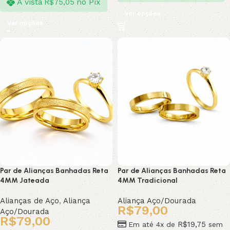
À vista
no Pix
R$
75,05
Ver opções
Ver opções
Par de Alianças Banhadas Reta
Par de Alianças Banhadas Reta
4MM Jateada
4MM Tradicional
Alianças de Aço
,
Aliança
Aliança Aço/Dourada
R$
79,00
Aço/Dourada
R$
79,00
R$
19,75
Em até 4x de
sem