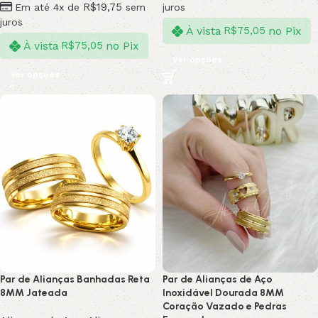
R$
19,75
Em até 4x de
sem
juros
juros
À vista
no Pix
R$
75,05
À vista
no Pix
R$
75,05
Ver opções
Ver opções
Par de Alianças Banhadas Reta
Par de Alianças de Aço
8MM Jateada
Inoxidável Dourada 8MM
Coração Vazado e Pedras