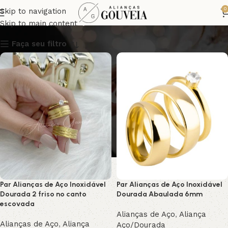
Aliança Aço/Dourada
0
Skip to navigation
Skip to main content
Faça seu filtro
Par Alianças de Aço Inoxidável
Par Alianças de Aço Inoxidável
Dourada 2 friso no canto
Dourada Abaulada 6mm
escovada
Alianças de Aço
,
Aliança
Alianças de Aço
,
Aliança
Aço/Dourada