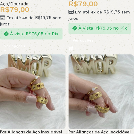
R$
79,00
Aço/Dourada
R$
79,00
R$
19,75
Em até 4x de
sem
R$
19,75
Em até 4x de
sem
juros
juros
À vista
no Pix
R$
75,05
À vista
no Pix
R$
75,05
Ver opções
Ver opções
Par Alianças de Aço Inoxidável
Par Alianças de Aço Inoxidável