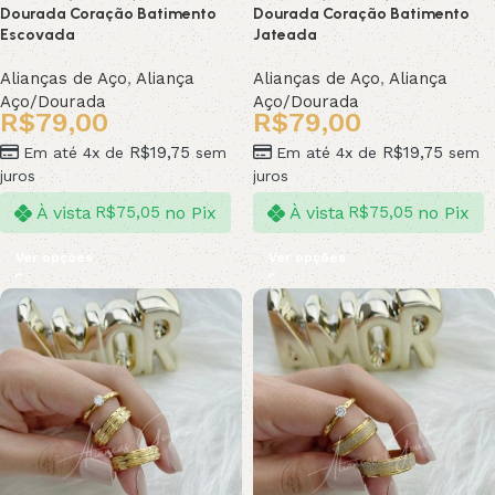
Dourada Coração Batimento
Dourada Coração Batimento
Escovada
Jateada
Alianças de Aço
,
Aliança
Alianças de Aço
,
Aliança
Aço/Dourada
Aço/Dourada
R$
79,00
R$
79,00
R$
19,75
R$
19,75
Em até 4x de
sem
Em até 4x de
sem
juros
juros
À vista
no Pix
À vista
no Pix
R$
75,05
R$
75,05
Ver opções
Ver opções