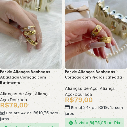
Par de Alianças Banhadas
Par de Alianças Banhadas
Abaulada Coração com
Coração com Pedras Jateada
Batimento
Alianças de Aço
,
Aliança
Alianças de Aço
,
Aliança
Aço/Dourada
R$
79,00
Aço/Dourada
R$
79,00
R$
19,75
Em até 4x de
sem
R$
19,75
Em até 4x de
sem
juros
juros
À vista
no Pix
R$
75,05