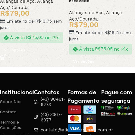
Escovada
Alianças de Aço
,
Aliança
Aço/Dourada
R$
79,00
Alianças de Aço
,
Aliança
Aço/Dourada
R$
19,75
Em até 4x de
sem
R$
79,00
juros
R$
19,75
Em até 4x de
sem
À vista
no Pix
R$
75,05
juros
À vista
no Pix
R$
75,05
Ver opções
Ver opções
Institucional
Contatos
Formas de
Pague com
(43) 98481-
Pagamento
segurança
Sobre Nós
6273
Contato
(43) 3367-
6077
Termos e
Condições
contato@aliancasgouveia.com.br