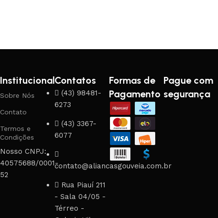
Institucional
Contatos
Formas de
Pague com
Pagamento
segurança
(43) 98481-
Sobre Nós
6273
Contato
(43) 3367-
Termos e
6077
Condições
Nosso CNPJ:
40575688/0001-
contato@aliancasgouveia.com.br
52
Rua Piauí 211
- Sala 04/05 -
Térreo -