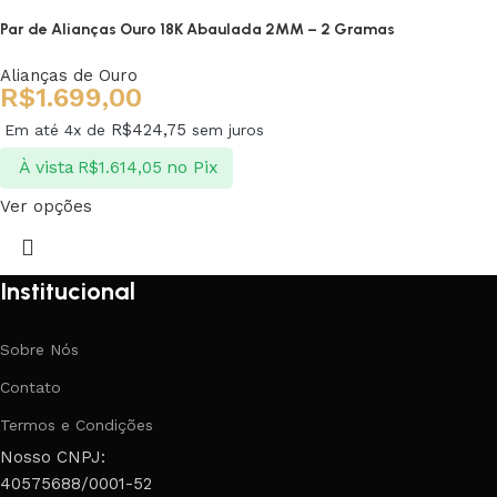
Par de Alianças Ouro 18K Abaulada 2MM – 2 Gramas
Alianças de Ouro
R$
1.699,00
R$
424,75
Em até 4x de
sem juros
À vista
no Pix
R$
1.614,05
Ver opções
Institucional
Sobre Nós
Contato
Termos e Condições
Nosso CNPJ:
40575688/0001-52