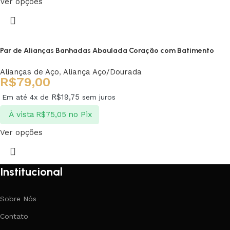
Ver opções
Par de Alianças Banhadas Abaulada Coração com Batimento
Alianças de Aço
,
Aliança Aço/Dourada
R$
79,00
R$
19,75
Em até 4x de
sem juros
À vista
no Pix
R$
75,05
Ver opções
Institucional
Sobre Nós
Contato