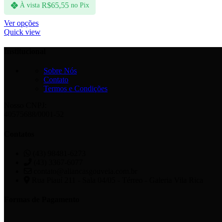
R$
65,55
À vista
no Pix
Ver opções
Quick view
Institucional
Sobre Nós
Contato
Termos e Condições
Nosso CNPJ:
40575688/0001-52
Contatos
(43) 98481-6273
(43) 3367-6077
contato@aliancasgouveia.com.br
Rua Piauí 211 - Sala 04/05 - Térreo - Galeria Vila Rica
Formas de Pagamento