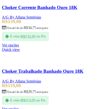
Choker Corrente Banhado Ouro 18K
A/G By Allana Semijoias
R$
139,00
R$
34,75
Em até 4x de
sem juros
R$
132,05
À vista
no Pix
Ver opções
Quick view
Choker Trabalhado Banhado Ouro 18K
A/G By Allana Semijoias
R$
119,00
R$
29,75
Em até 4x de
sem juros
R$
113,05
À vista
no Pix
Ver opções