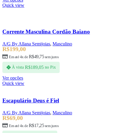
Quick view
Corrente Masculina Cordão Baiano
A/G By Allana Semijoias
,
Masculino
R$
199,00
R$
49,75
Em até 4x de
sem juros
R$
189,05
À vista
no Pix
Ver opções
Quick view
Escapulário Deus é Fiel
A/G By Allana Semijoias
,
Masculino
R$
69,00
R$
17,25
Em até 4x de
sem juros