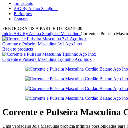
Tungstênio
A/G By Allana Semijoias
Berloques
Contato
FRETE GRÁTIS A PARTIR DE R$219,00
Início
A/G By Allana Semijoias
Masculino
Corrente e Pulseira Masc
Corrente e Pulseira Masculina 3x1 Aço Inox
Back to products
Corrente e Pulseira Masculina Tijolinho Aço Inox
Corrente e Pulseira Masculina 
Uma verdadeira Joia Masculina propicia infinitas possibilidades para r