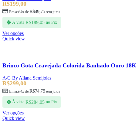
R$
199,00
R$
49,75
Em até 4x de
sem juros
R$
189,05
À vista
no Pix
Ver opções
Quick view
Brinco Gota Cravejada Colorida Banhado Ouro 18
A/G By Allana Semijoias
R$
299,00
R$
74,75
Em até 4x de
sem juros
R$
284,05
À vista
no Pix
Ver opções
Quick view