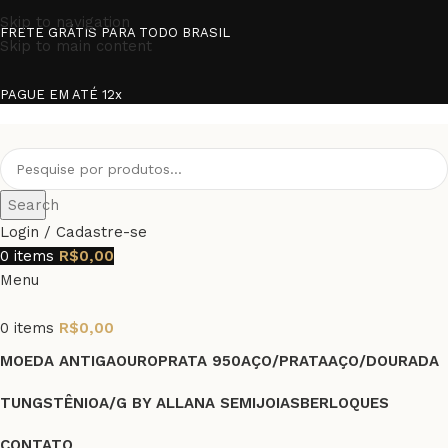
Skip to navigation
FRETE GRÁTIS PARA TODO BRASIL
Skip to main content
PAGUE EM ATÉ 12x
Search
Login / Cadastre-se
0
items
R$
0,00
Menu
0
items
R$
0,00
MOEDA ANTIGA
OURO
PRATA 950
AÇO/PRATA
AÇO/DOURADA
TUNGSTÊNIO
A/G BY ALLANA SEMIJOIAS
BERLOQUES
CONTATO