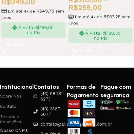
-
R$
249,00
R$
259,00
R$
49,75
Em até 4x de
sem
R$
52,25
Em até 4x de
sem
juros
juros
À vista
R$
189,05
no Pix
À vista
R$
198,55
no Pix
Ver opções
Ver opções
Institucional
Contatos
Formas de
Pague com
(43) 98481-
Pagamento
segurança
Sobre Nós
6273
Contato
(43) 3367-
6077
Termos e
Condições
contato@aliancasgouveia.com.br
Nosso CNPJ:
Rua Piauí