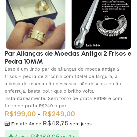
Par Alianças de Moedas Antiga 2 Frisos e
Pedra 10MM
Esse é um lindo par de alianças de moeda antiga 2
frisos + pedra de zircônia com 10MM de largura, a
aliança de moeda não descasca, não descora e não
enferruja, basta polir que o brilho volta
instantaneamente. Sem forro de prata R$199 e com
forro de prata R$249 o par.
R$
199,00
R$
249,00
-
R$
49,75
Em até 4x de
sem juros
R$
189,05
À vista
no Pix