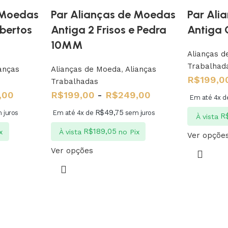
 Moedas
Par Alianças de Moedas
Par Ali
Abertos
Antiga 2 Frisos e Pedra
Antiga
10MM
Alianças 
Trabalhad
anças
Alianças de Moeda
,
Alianças
R$
199,0
Trabalhadas
,00
R$
199,00
-
R$
249,00
Em até 4x 
R$
49,75
 juros
Em até 4x de
sem juros
R
À vista
R$
189,05
x
À vista
no Pix
Ver opçõe
Ver opções