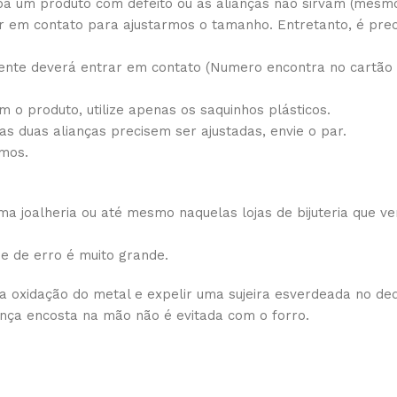
a um produto com defeito ou as alianças não sirvam (mesmo 
 em contato para ajustarmos o tamanho. Entretanto, é prec
ente deverá entrar em contato (Numero encontra no cartão d
 o produto, utilize apenas os saquinhos plásticos.
 as duas alianças precisem ser ajustadas, envie o par.
amos.
 joalheria ou até mesmo naquelas lojas de bijuteria que ve
de de erro é muito grande.
 a oxidação do metal e expelir uma sujeira esverdeada no de
ança encosta na mão não é evitada com o forro.