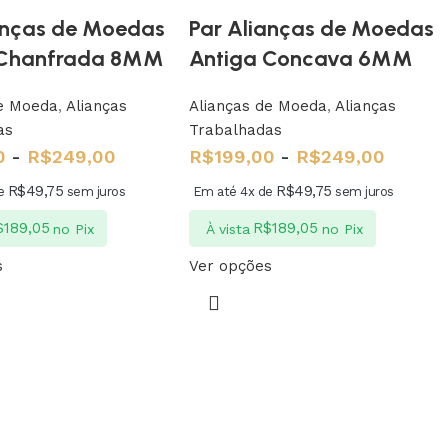
anças de Moedas
Par Alianças de Moedas
 Chanfrada 8MM
Antiga Concava 6MM
de Moeda
,
Alianças
Alianças de Moeda
,
Alianças
as
Trabalhadas
0
-
R$
249,00
R$
199,00
-
R$
249,00
R$
49,75
R$
49,75
de
sem juros
Em até 4x de
sem juros
$
189,05
R$
189,05
no Pix
À vista
no Pix
s
Ver opções