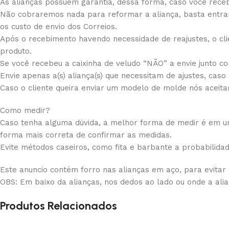
As alianças possuem garantia, dessa forma, caso você receb
Não cobraremos nada para reformar a aliança, basta entrar
os custo de envio dos Correios.
Após o recebimento havendo necessidade de reajustes, o cli
produto.
Se você recebeu a caixinha de veludo “NÃO” a envie junto com
Envie apenas a(s) aliança(s) que necessitam de ajustes, caso
Caso o cliente queira enviar um modelo de molde nós aceit
Como medir?
Caso tenha alguma dúvida, a melhor forma de medir é em uma
forma mais correta de confirmar as medidas.
Evite métodos caseiros, como fita e barbante a probabilida
Este anuncio contém forro nas alianças em aço, para evitar
OBS: Em baixo da alianças, nos dedos ao lado ou onde a ali
Produtos Relacionados