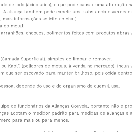
de de iodo (ácido úrico), o que pode causar uma alteração na
a. A aliança também pode expelir uma substancia esverdeada
 mais informações solicite no chat)
a do metal!
 arranhões, choques, polimentos feitos com produtos abrasi
(Camada Superficial), simples de limpar e remover.
vo ou Kaol”. (polidores de metais, à venda no mercado). Incl
 tem que ser escovado para manter brilhoso, pois oxida dentr
essoa, depende do uso e do organismo de quem à usa.
pe de funcionários da Alianças Gouveia, portanto não é pro
lianças adotam o medidor padrão para medidas de alianças e
mero para mais ou para menos.