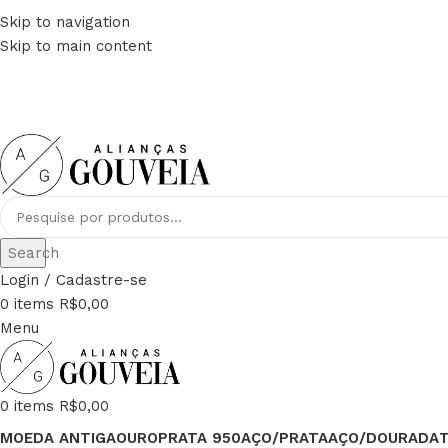
Skip to navigation
FRETE GRÁTIS PARA TODO BRASIL
Skip to main content
PAGUE EM ATÉ 12x
Search
Login / Cadastre-se
0
items
R$
0,00
Menu
0
items
R$
0,00
MOEDA ANTIGA
OURO
PRATA 950
AÇO/PRATA
AÇO/DOURADA