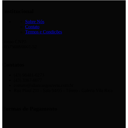
Institucional
Sobre Nós
Contato
Termos e Condições
Nosso CNPJ:
40575688/0001-52
Contatos
(43) 98481-6273
(43) 3367-6077
contato@aliancasgouveia.com.br
Rua Piauí 211 - Sala 04/05 - Térreo - Galeria Vila Rica
Formas de Pagamento