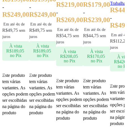
R$
219,00
R$
179,00
Trabalha
-
-
R$
44
-
-
R$
249,00
R$
249,00
-
R$
269,00
R$
239,00
R$
49
Em até 4x de
Em até 4x de
Em até 4x de
Em até 4x de
R$
49,75
R$
49,75
sem
sem
Em até 4
R$
54,75
R$
44,75
sem
sem
juros
juros
R$
112,2
juros
juros
À vista
À vista
juros
R$
189,05
R$
189,05
À vista
À vista
no Pix
no Pix
R$
208,05
R$
170,05
À vis
no Pix
no Pix
R$
426
no P
Ver opções
Ver opções
Ver opções
Ver opções
Este produto
Este produto
Ver opçõ
Este produto
Este produto
tem várias
tem várias
Este prod
tem várias
tem várias
variantes. As
variantes. As
tem vária
variantes. As
variantes. As
opções podem
opções podem
variantes
opções podem
opções podem
ser escolhidas
ser escolhidas
opções 
ser escolhidas
ser escolhidas
na página do
na página do
ser escol
na página do
na página do
produto
produto
na págin
produto
produto
produto