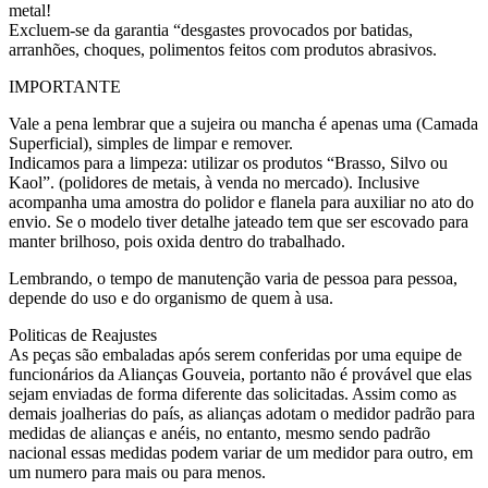
metal!
Excluem-se da garantia “desgastes provocados por batidas,
arranhões, choques, polimentos feitos com produtos abrasivos.
IMPORTANTE
Vale a pena lembrar que a sujeira ou mancha é apenas uma (Camada
Superficial), simples de limpar e remover.
Indicamos para a limpeza: utilizar os produtos “Brasso, Silvo ou
Kaol”. (polidores de metais, à venda no mercado). Inclusive
acompanha uma amostra do polidor e flanela para auxiliar no ato do
envio. Se o modelo tiver detalhe jateado tem que ser escovado para
manter brilhoso, pois oxida dentro do trabalhado.
Lembrando, o tempo de manutenção varia de pessoa para pessoa,
depende do uso e do organismo de quem à usa.
Politicas de Reajustes
As peças são embaladas após serem conferidas por uma equipe de
funcionários da Alianças Gouveia, portanto não é provável que elas
sejam enviadas de forma diferente das solicitadas. Assim como as
demais joalherias do país, as alianças adotam o medidor padrão para
medidas de alianças e anéis, no entanto, mesmo sendo padrão
nacional essas medidas podem variar de um medidor para outro, em
um numero para mais ou para menos.