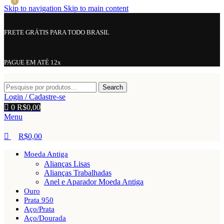
0
Skip to navigation
Skip to main content
FRETE GRÁTIS PARA TODO BRASIL
PAGUE EM ATÉ 12x
Search
Login / Cadastre-se
0
R$
0,00
Menu
R$
0,00
Moeda Antiga
Alianças Lisas
Alianças Trabalhadas
Anel e Aparador Moeda Antiga
Ouro
Prata 950
Aço/Prata
Aço/Dourada