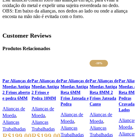
oxidação do metal e expelir uma sujeira esverdeada no dedo.
OBS: Em baixo da alianças, nos dedos ao lado ou onde a aliança
encosta na mão não é evitada com o forro.
Customer Reviews
Produtos Relacionados
-10%
Par Alianças de
Par Alianças de
Par Alianças de
Par Alianças de
Par Alian
Moedas Antiga
Moedas Antiga
Moedas Antiga
Moedas Antiga
Moedas A
2 Frisos aberto
2 Frisos e
Reta 6MM
Reta 8MM 2
Reta 8M
e pedra 6MM
Pedra 10MM
Friso Jateada e
Frisos Jateada
Pedras
Pedra
Canto
Cravadas
Alianças de
Alianças de
Lados
Alianças de
Alianças de
Moeda
,
Moeda
,
Alianças
Moeda
,
Moeda
,
Alianças
Alianças
Moeda
,
Alianças
Alianças
Trabalhadas
Trabalhadas
Alianças
R$
199,00
R$
199,00
Trabalhadas
Trabalhadas