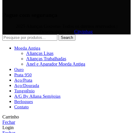
Pague com segurança
2025 Alianças Gouveia- Todos os direitos reservados |
Desenvolvido por
Cityinbag
.
Search
Moeda Antiga
Alianças Lisas
Alianças Trabalhadas
Anel e Aparador Moeda Antiga
Ouro
Prata 950
Aço/Prata
Aço/Dourada
Tungstênio
A/G By Allana Semijoias
Berloques
Contato
Carrinho
Fechar
Login
Fechar