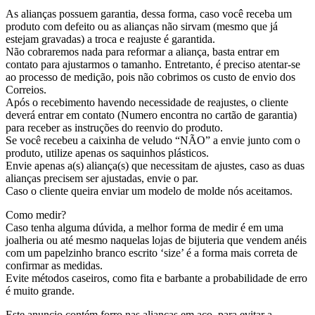
As alianças possuem garantia, dessa forma, caso você receba um
produto com defeito ou as alianças não sirvam (mesmo que já
estejam gravadas) a troca e reajuste é garantida.
Não cobraremos nada para reformar a aliança, basta entrar em
contato para ajustarmos o tamanho. Entretanto, é preciso atentar-se
ao processo de medição, pois não cobrimos os custo de envio dos
Correios.
Após o recebimento havendo necessidade de reajustes, o cliente
deverá entrar em contato (Numero encontra no cartão de garantia)
para receber as instruções do reenvio do produto.
Se você recebeu a caixinha de veludo “NÃO” a envie junto com o
produto, utilize apenas os saquinhos plásticos.
Envie apenas a(s) aliança(s) que necessitam de ajustes, caso as duas
alianças precisem ser ajustadas, envie o par.
Caso o cliente queira enviar um modelo de molde nós aceitamos.
Como medir?
Caso tenha alguma dúvida, a melhor forma de medir é em uma
joalheria ou até mesmo naquelas lojas de bijuteria que vendem anéis
com um papelzinho branco escrito ‘size’ é a forma mais correta de
confirmar as medidas.
Evite métodos caseiros, como fita e barbante a probabilidade de erro
é muito grande.
Este anuncio contém forro nas alianças em aço, para evitar a