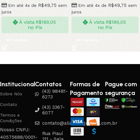
R$
49,75
R$
49,75
Em até 4x de
sem
Em até 4x de
sem
juros
juros
À vista
À vista
R$
189,05
R$
189,05
no Pix
no Pix
Ver opções
Ver opções
Institucional
Contatos
Formas de
Pague com
(43) 98481-
Pagamento
segurança
Sobre Nós
6273
Contato
(43) 3367-
6077
Termos e
Condições
contato@aliancasgouveia.com.br
Nosso CNPJ:
Rua Piauí
40575688/0001-
211 - Sala