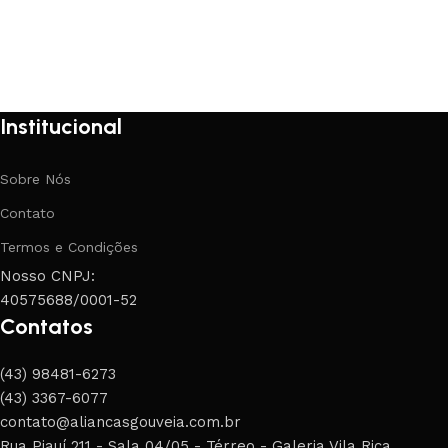
Institucional
Sobre Nós
Contato
Termos e Condições
Nosso CNPJ:
40575688/0001-52
Contatos
(43) 98481-6273
(43) 3367-6077
contato@aliancasgouveia.com.br
Rua Piauí 211 - Sala 04/05 - Térreo - Galeria Vila Rica