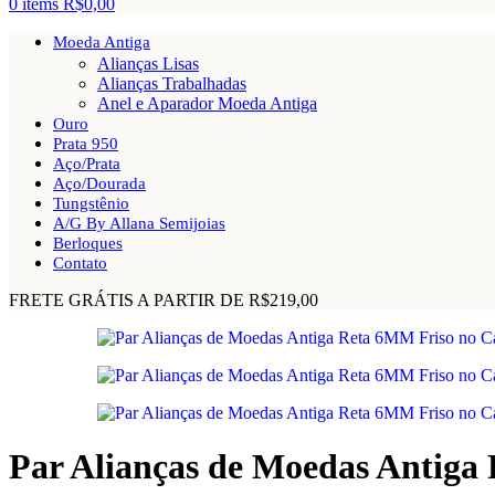
0
items
R$
0,00
Moeda Antiga
Alianças Lisas
Alianças Trabalhadas
Anel e Aparador Moeda Antiga
Ouro
Prata 950
Aço/Prata
Aço/Dourada
Tungstênio
A/G By Allana Semijoias
Berloques
Contato
FRETE GRÁTIS A PARTIR DE R$219,00
Par Alianças de Moedas Antiga