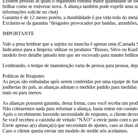
Existem pessoas as quais o organismo elimina maior quantidade de iod
brilhar como se estivesse nova. A aliança também pode expelir uma su
informações solicite no chat)
Garantia é de 12 meses porém, a durabilidade é pra vida toda do meta
Excluem-se da garantia “desgastes provocados por batidas, arranhões,
IMPORTANTE
Vale a pena lembrar que a sujeira ou mancha é apenas uma (Camada Su
Indicamos para a limpeza: utilizar os produtos “Brasso, Silvo ou Kaol
modelo tiver detalhe jateado tem que ser escovado para manter brilhos
Lembrando, o tempo de manutenção varia de pessoa para pessoa, dep
Politicas de Reajustes
As peças são embaladas após serem conferidas por uma equipe de func
joalherias do país, as alianças adotam o medidor padrão para medida
mais ou para menos.
As alianças possuem garantia, dessa forma, caso você receba um produ
Não cobraremos nada para reformar a aliança, basta entrar em contato
Após o recebimento havendo necessidade de reajustes, o cliente dever
Se você recebeu a caixinha de veludo “NÃO” a envie junto com o prod
Envie apenas a(s) aliança(s) que necessitam de ajustes, caso as duas al
Caso o cliente queira enviar um modelo de molde nós aceitamos.