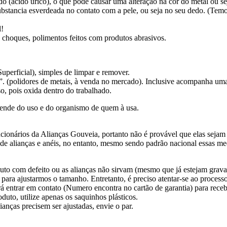
o (ácido úrico), o que pode causar uma alteração na cor do metal ou sej
bstancia esverdeada no contato com a pele, ou seja no seu dedo. (Temos
l!
 choques, polimentos feitos com produtos abrasivos.
perficial), simples de limpar e remover.
”. (polidores de metais, à venda no mercado). Inclusive acompanha uma 
o, pois oxida dentro do trabalhado.
ende do uso e do organismo de quem à usa.
ionários da Alianças Gouveia, portanto não é provável que elas sejam 
s de alianças e anéis, no entanto, mesmo sendo padrão nacional essas
to com defeito ou as alianças não sirvam (mesmo que já estejam gravada
 para ajustarmos o tamanho. Entretanto, é preciso atentar-se ao process
á entrar em contato (Numero encontra no cartão de garantia) para receb
uto, utilize apenas os saquinhos plásticos.
ianças precisem ser ajustadas, envie o par.