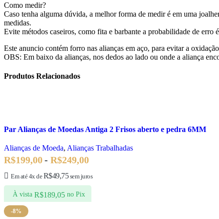
Como medir?
Caso tenha alguma dúvida, a melhor forma de medir é em uma joalheri
medidas.
Evite métodos caseiros, como fita e barbante a probabilidade de erro 
Este anuncio contém forro nas alianças em aço, para evitar a oxidação
OBS: Em baixo da alianças, nos dedos ao lado ou onde a aliança enco
Produtos Relacionados
Par Alianças de Moedas Antiga 2 Frisos aberto e pedra 6MM
Alianças de Moeda
,
Alianças Trabalhadas
R$
199,00
-
R$
249,00
R$
49,75
Em até 4x de
sem juros
R$
189,05
À vista
no Pix
-8%