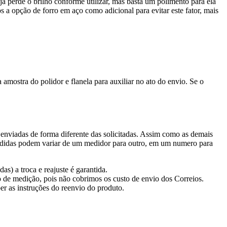
a perde o brilho conforme utilizar, mas basta um polimento para ela
 a opção de forro em aço como adicional para evitar este fator, mais
amostra do polidor e flanela para auxiliar no ato do envio. Se o
enviadas de forma diferente das solicitadas. Assim como as demais
 medidas podem variar de um medidor para outro, em um numero para
s) a troca e reajuste é garantida.
o de medição, pois não cobrimos os custo de envio dos Correios.
er as instruções do reenvio do produto.