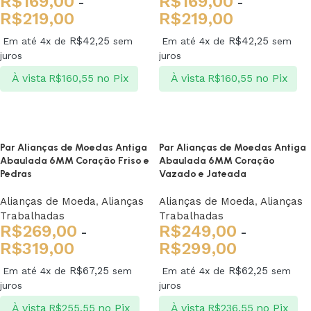
R$
169,00
R$
169,00
-
-
R$
219,00
R$
219,00
R$
42,25
R$
42,25
Em até 4x de
sem
Em até 4x de
sem
juros
juros
À vista
no Pix
À vista
no Pix
R$
160,55
R$
160,55
Ver opções
Ver opções
Par Alianças de Moedas Antiga
Par Alianças de Moedas Antiga
Abaulada 6MM Coração Friso e
Abaulada 6MM Coração
Pedras
Vazado e Jateada
Alianças de Moeda
,
Alianças
Alianças de Moeda
,
Alianças
Trabalhadas
Trabalhadas
R$
269,00
R$
249,00
-
-
R$
319,00
R$
299,00
R$
67,25
R$
62,25
Em até 4x de
sem
Em até 4x de
sem
juros
juros
À vista
no Pix
À vista
no Pix
R$
255,55
R$
236,55