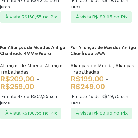
R$
42,25
R$
49,75
Em até 4x de
sem
Em até 4x de
sem
juros
juros
À vista
no Pix
À vista
no Pix
R$
160,55
R$
189,05
Ver opções
Ver opções
Par Alianças de Moedas Antiga
Par Alianças de Moedas Antiga
Chanfrada 4MM e Pedra
Chanfrada 5MM
Alianças de Moeda
,
Alianças
Alianças de Moeda
,
Alianças
Trabalhadas
Trabalhadas
R$
209,00
R$
199,00
-
-
R$
259,00
R$
249,00
R$
52,25
R$
49,75
Em até 4x de
sem
Em até 4x de
sem
juros
juros
À vista
no Pix
À vista
no Pix
R$
198,55
R$
189,05
Ver opções
Ver opções