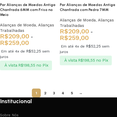
Par Alianças de Moedas Antiga
Par Alianças de Moedas Antiga
Chanfrada 6MM com Friso no
Chanfrada com Pedra 7MM
Meio
Alianças de Moeda
,
Alianças
Alianças de Moeda
,
Alianças
Trabalhadas
R$
209,00
Trabalhadas
-
R$
209,00
-
R$
259,00
R$
259,00
R$
52,25
Em até 4x de
sem
R$
52,25
Em até 4x de
sem
juros
juros
À vista
no Pix
R$
198,55
À vista
no Pix
R$
198,55
Ver opções
Ver opções
1
2
3
4
5
→
Institucional
Sobre Nós