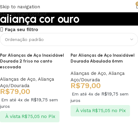
Skip to navigation
Skip to main content
aliança cor ouro
Faça seu filtro
Upholstered chair
Discount 10%
Par Alianças de Aço Inoxidável
Par Alianças de Aço Inoxidável
Shop Now
Dourada 2 friso no canto
Dourada Abaulada 6mm
escovada
Alianças de Aço
,
Aliança
Alianças de Aço
,
Aliança
Aço/Dourada
R$
79,00
Aço/Dourada
R$
79,00
R$
19,75
Em até 4x de
sem
R$
19,75
Em até 4x de
sem
juros
juros
À vista
no Pix
R$
75,05
À vista
no Pix
R$
75,05
Ver opções
Ver opções