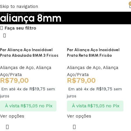
Skip to navigation
Skip to main content
aliança 8mm
Faça seu filtro
Upholstered chair
Discount 10%
Par Aliança Aço Inoxidável
Par Aliança Aço Inoxidável
Prata Abaulada 8MM 3 Frisos
Prata Reta 8MM Frisão
Shop Now
Alianças de Aço
,
Aliança
Alianças de Aço
,
Aliança
Aço/Prata
Aço/Prata
R$
79,00
R$
79,00
R$
19,75
R$
19,75
Em até 4x de
sem
Em até 4x de
sem
juros
juros
À vista
no Pix
À vista
no Pix
R$
75,05
R$
75,05
Ver opções
Ver opções