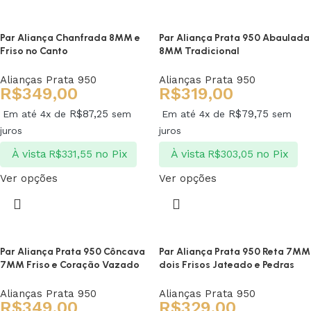
Par Aliança Chanfrada 8MM e
Par Aliança Prata 950 Abaulada
Friso no Canto
8MM Tradicional
Alianças Prata 950
Alianças Prata 950
R$
349,00
R$
319,00
R$
87,25
R$
79,75
Em até 4x de
sem
Em até 4x de
sem
juros
juros
À vista
no Pix
À vista
no Pix
R$
331,55
R$
303,05
Ver opções
Ver opções
Par Aliança Prata 950 Côncava
Par Aliança Prata 950 Reta 7MM
7MM Friso e Coração Vazado
dois Frisos Jateado e Pedras
Alianças Prata 950
Alianças Prata 950
R$
349,00
R$
329,00