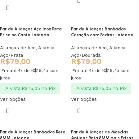
Par de Alianças Aço Inox Reta
Par de Alianças Banhadas
Friso no Canto Jateada
Coração com Pedras Jateada
Alianças de Aço
,
Aliança
Alianças de Aço
,
Aliança
Aço/Prata
Aço/Dourada
R$
79,00
R$
79,00
R$
19,75
R$
19,75
Em até 4x de
sem
Em até 4x de
sem
juros
juros
À vista
no Pix
À vista
no Pix
R$
75,05
R$
75,05
Ver opções
Ver opções
Par de Alianças Banhadas Reta
Par de Alianças de Moedas
8MM Jateada
Antigas Reta 8MM dois Frisos