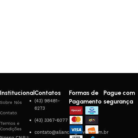
Institucional
Contatos
Formas de
Pague com
Pagamento
segurança
(43) 98481-
Sobre Nós
6273
Contato
(43) 3367-6077
Termos e
Condições
contato@aliancasgouveia.com.br
Nosso CNPJ: