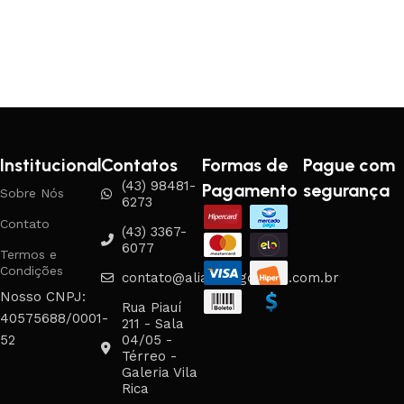
Institucional
Contatos
Formas de
Pague com
(43) 98481-
Pagamento
segurança
Sobre Nós
6273
Contato
(43) 3367-
6077
Termos e
Condições
contato@aliancasgouveia.com.br
Nosso CNPJ:
Rua Piauí
40575688/0001-
211 - Sala
52
04/05 -
Térreo -
Galeria Vila
Rica