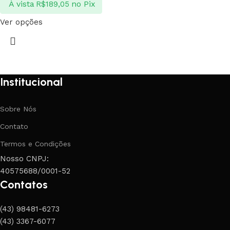
À vista
no Pix
R$
189,05
Ver opções
Institucional
Sobre Nós
Contato
Termos e Condições
Nosso CNPJ:
40575688/0001-52
Contatos
(43) 98481-6273
(43) 3367-6077