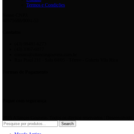
Termos e Condições
Nosso CNPJ:
40575688/0001-52
Contatos
(43) 98481-6273
(43) 3367-6077
contato@aliancasgouveia.com.br
Rua Piauí 211 - Sala 04/05 - Térreo - Galeria Vila Rica
Formas de Pagamento
Pague com segurança
2025 Alianças Gouveia- Todos os direitos reservados | Desenvolvido
Search