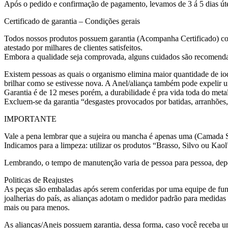
Após o pedido e confirmação de pagamento, levamos de 3 á 5 dias úte
Certificado de garantia – Condições gerais
Todos nossos produtos possuem garantia (Acompanha Certificado) co
atestado por milhares de clientes satisfeitos.
Embora a qualidade seja comprovada, alguns cuidados são recomenda
Existem pessoas as quais o organismo elimina maior quantidade de iod
brilhar como se estivesse nova. A Anel/aliança também pode expelir u
Garantia é de 12 meses porém, a durabilidade é pra vida toda do meta
Excluem-se da garantia “desgastes provocados por batidas, arranhões,
IMPORTANTE
Vale a pena lembrar que a sujeira ou mancha é apenas uma (Camada Su
Indicamos para a limpeza: utilizar os produtos “Brasso, Silvo ou Kaol
Lembrando, o tempo de manutenção varia de pessoa para pessoa, dep
Politicas de Reajustes
As peças são embaladas após serem conferidas por uma equipe de func
joalherias do país, as alianças adotam o medidor padrão para medida
mais ou para menos.
As alianças/Aneis possuem garantia, dessa forma, caso você receba um 