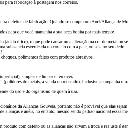
is para fabricação à postagem nos correios.
ntra defeitos de fabricação. Quando se compra um Anel/Aliança de M
dos para que você mantenha a sua peça bonita por mais tempo:
o (ácido úrico), o que pode causar uma alteração na cor do metal ou sej
ma substancia esverdeada no contato com a pele, ou seja no seu dedo.
l!
 choques, polimentos feitos com produtos abrasivos.
perficial), simples de limpar e remover.
”. (polidores de metais, à venda no mercado). Inclusive acompanha uma 
ende do uso e do organismo de quem à usa.
ionários da Alianças Gouveia, portanto não é provável que elas sejam 
s de alianças e anéis, no entanto, mesmo sendo padrão nacional essas
produto com defeito ou as alianças não sirvam a troca e reajuste é gar