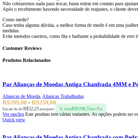
Não cobraremos nada para trocar, basta entrar em contato para ajusta
Após o recebimento havendo necessidade de reajustes, o cliente dever
Como medir?
Caso tenha alguma dúvida, a melhor forma de medir é em uma joalheri
medidas.
Evite metodos caseiros, como fita e barbante a probabilidade de erro 
Customer Reviews
Produtos Relacionados
Par Alianças de Moedas Antiga Chanfrada 4MM e P
Alianças de Moeda
,
Alianças Trabalhadas
R$
209,00
-
R$
259,00
R$
52,25
R$
198,55
Em até 4x de
sem juros
À vista
no Pix
Ver opções
Este produto tem várias variantes. As opções podem ser e
Quick view
Par Alianças de Moedas Antiga Chanfrada com Pe