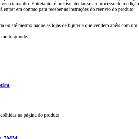
rmos o tamanho. Entretanto, é preciso atentar-se ao processo de medição
á entrar em contato para receber as instruções do reenvio do produto.
a ou até mesmo naquelas lojas de bijuteria que vendem anéis com um pap
é muito grande.
edra
scolhidas na página do produto
dra 7MM