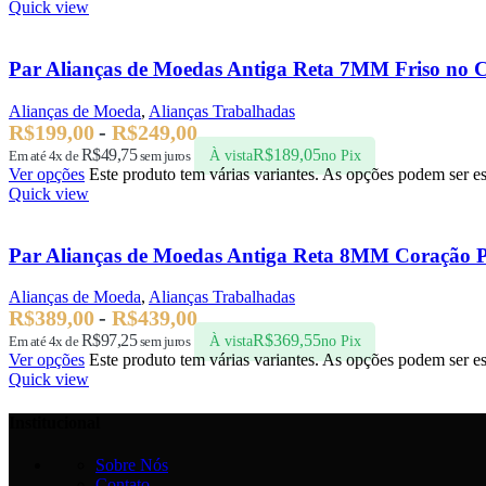
Quick view
Par Alianças de Moedas Antiga Reta 7MM Friso no C
Alianças de Moeda
,
Alianças Trabalhadas
R$
199,00
-
R$
249,00
R$
49,75
R$
189,05
Em até 4x de
sem juros
À vista
no Pix
Ver opções
Este produto tem várias variantes. As opções podem ser e
Quick view
Par Alianças de Moedas Antiga Reta 8MM Coração P
Alianças de Moeda
,
Alianças Trabalhadas
R$
389,00
-
R$
439,00
R$
97,25
R$
369,55
Em até 4x de
sem juros
À vista
no Pix
Ver opções
Este produto tem várias variantes. As opções podem ser e
Quick view
Institucional
Sobre Nós
Contato