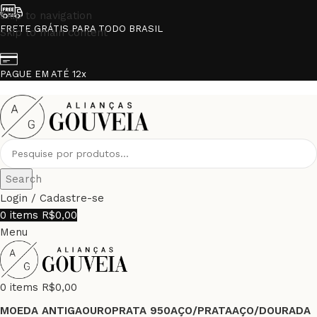
Skip to navigation
FRETE GRÁTIS PARA TODO BRASIL
Skip to main content
PAGUE EM ATÉ 12x
Search
Login / Cadastre-se
0
items
R$
0,00
Menu
0
items
R$
0,00
MOEDA ANTIGA
OURO
PRATA 950
AÇO/PRATA
AÇO/DOURADA