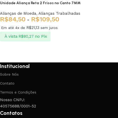
Unidade Aliança Reta 2 Frisos no Canto 7MM
Alianças de Moeda
,
Alianças Trabalhadas
R$
84,50
R$
109,50
-
R$
21,13
Em até 4x de
sem juros
À vista
no Pix
R$
80,27
Ver opções
Institucional
Sobre Nós
Contato
Termos e Condições
Nosso CNPJ:
40575688/0001-52
Contatos