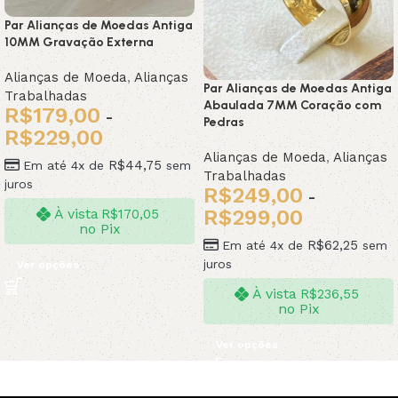
Par Alianças de Moedas Antiga
10MM Gravação Externa
Alianças de Moeda
,
Alianças
Par Alianças de Moedas Antiga
Trabalhadas
Abaulada 7MM Coração com
R$
179,00
-
Pedras
R$
229,00
Alianças de Moeda
,
Alianças
R$
44,75
Em até 4x de
sem
Trabalhadas
juros
R$
249,00
-
R$
299,00
À vista
R$
170,05
no Pix
R$
62,25
Em até 4x de
sem
juros
Ver opções
À vista
R$
236,55
no Pix
Ver opções