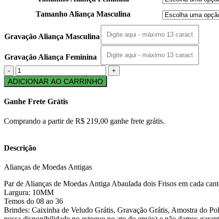
Tamanho Aliança Masculina
Gravação Aliança Masculina
Gravação Aliança Feminina
ADICIONAR AO CARRINHO
Ganhe Frete Grátis
Comprando a partir de R$ 219,00 ganhe frete grátis.
Descrição
Alianças de Moedas Antigas
Par de Alianças de Moedas Antiga Abaulada dois Frisos em cada cant
Largura: 10MM
Temos do 08 ao 36
Brindes: Caixinha de Veludo Grátis, Gravação Grátis, Amostra do Polid
nossa disponibilidade no estoque no ato do envio) e não damos garanti