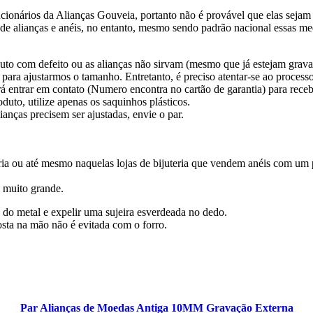
ionários da Alianças Gouveia, portanto não é provável que elas sejam 
s de alianças e anéis, no entanto, mesmo sendo padrão nacional essas
to com defeito ou as alianças não sirvam (mesmo que já estejam gravada
 para ajustarmos o tamanho. Entretanto, é preciso atentar-se ao process
á entrar em contato (Numero encontra no cartão de garantia) para receb
uto, utilize apenas os saquinhos plásticos.
ianças precisem ser ajustadas, envie o par.
a ou até mesmo naquelas lojas de bijuteria que vendem anéis com um pap
é muito grande.
 do metal e expelir uma sujeira esverdeada no dedo.
sta na mão não é evitada com o forro.
Par Alianças de Moedas Antiga 10MM Gravação Externa