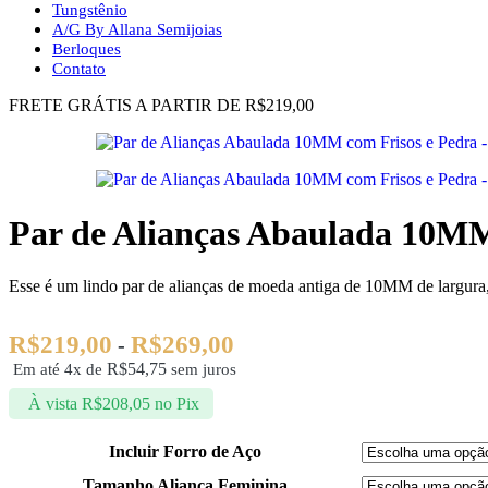
Tungstênio
A/G By Allana Semijoias
Berloques
Contato
FRETE GRÁTIS A PARTIR DE R$219,00
Par de Alianças Abaulada 10MM
Esse é um lindo par de alianças de moeda antiga de 10MM de largura, 
R$
219,00
R$
269,00
-
R$
54,75
Em até 4x de
sem juros
À vista
R$
208,05
no Pix
Incluir Forro de Aço
Tamanho Aliança Feminina