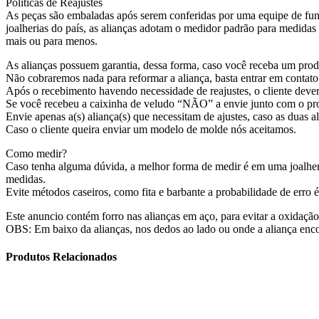
Politicas de Reajustes
As peças são embaladas após serem conferidas por uma equipe de func
joalherias do país, as alianças adotam o medidor padrão para medida
mais ou para menos.
As alianças possuem garantia, dessa forma, caso você receba um produ
Não cobraremos nada para reformar a aliança, basta entrar em contato
Após o recebimento havendo necessidade de reajustes, o cliente dever
Se você recebeu a caixinha de veludo “NÃO” a envie junto com o prod
Envie apenas a(s) aliança(s) que necessitam de ajustes, caso as duas al
Caso o cliente queira enviar um modelo de molde nós aceitamos.
Como medir?
Caso tenha alguma dúvida, a melhor forma de medir é em uma joalheri
medidas.
Evite métodos caseiros, como fita e barbante a probabilidade de erro 
Este anuncio contém forro nas alianças em aço, para evitar a oxidação
OBS: Em baixo da alianças, nos dedos ao lado ou onde a aliança enco
Produtos Relacionados