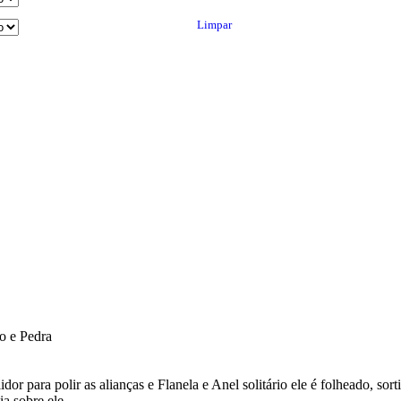
Limpar
o e Pedra
or para polir as alianças e Flanela e Anel solitário ele é folheado, so
a sobre ele.