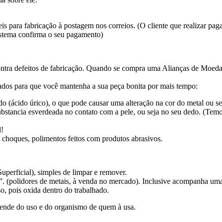
s para fabricação à postagem nos correios. (O cliente que realizar pa
istema confirma o seu pagamento)
ntra defeitos de fabricação. Quando se compra uma Alianças de Moed
dos para que você mantenha a sua peça bonita por mais tempo:
o (ácido úrico), o que pode causar uma alteração na cor do metal ou sej
bstancia esverdeada no contato com a pele, ou seja no seu dedo. (Temos
l!
 choques, polimentos feitos com produtos abrasivos.
perficial), simples de limpar e remover.
”. (polidores de metais, à venda no mercado). Inclusive acompanha uma 
o, pois oxida dentro do trabalhado.
ende do uso e do organismo de quem à usa.