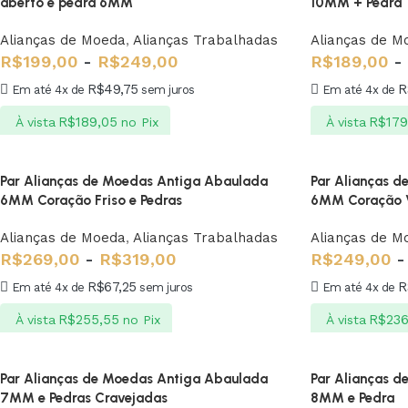
aberto e pedra 6MM
10MM + Pedra
Alianças de Moeda
,
Alianças Trabalhadas
Alianças de M
R$
199,00
-
R$
249,00
R$
189,00
-
R$
49,75
R
Em até 4x de
sem juros
Em até 4x de
R$
189,05
R$
179
À vista
no Pix
À vista
Par Alianças de Moedas Antiga Abaulada
Par Alianças 
6MM Coração Friso e Pedras
6MM Coração 
Alianças de Moeda
,
Alianças Trabalhadas
Alianças de M
R$
269,00
-
R$
319,00
R$
249,00
-
R$
67,25
R
Em até 4x de
sem juros
Em até 4x de
R$
255,55
R$
236
À vista
no Pix
À vista
Par Alianças de Moedas Antiga Abaulada
Par Alianças 
7MM e Pedras Cravejadas
8MM e Pedra