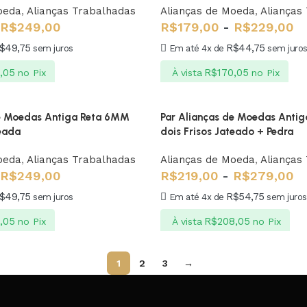
oeda
,
Alianças Trabalhadas
Alianças de Moeda
,
Alianças
R$
249,00
R$
179,00
-
R$
229,00
$
49,75
R$
44,75
sem juros
Em até 4x de
sem juro
,05
R$
170,05
no Pix
À vista
no Pix
de Moedas Antiga Reta 6MM
Par Alianças de Moedas Anti
teada
dois Frisos Jateado + Pedra
oeda
,
Alianças Trabalhadas
Alianças de Moeda
,
Alianças
R$
249,00
R$
219,00
-
R$
279,00
$
49,75
R$
54,75
sem juros
Em até 4x de
sem juros
,05
R$
208,05
no Pix
À vista
no Pix
1
2
3
→