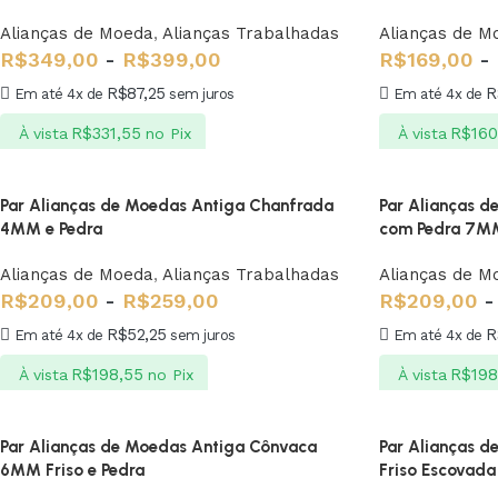
Alianças de Moeda
,
Alianças Trabalhadas
Alianças de M
R$
349,00
-
R$
399,00
R$
169,00
-
R$
87,25
R
Em até 4x de
sem juros
Em até 4x de
R$
331,55
R$
160
À vista
no Pix
À vista
Par Alianças de Moedas Antiga Chanfrada
Par Alianças 
4MM e Pedra
com Pedra 7M
Alianças de Moeda
,
Alianças Trabalhadas
Alianças de M
R$
209,00
-
R$
259,00
R$
209,00
-
R$
52,25
R
Em até 4x de
sem juros
Em até 4x de
R$
198,55
R$
198
À vista
no Pix
À vista
Par Alianças de Moedas Antiga Cônvaca
Par Alianças 
6MM Friso e Pedra
Friso Escovada