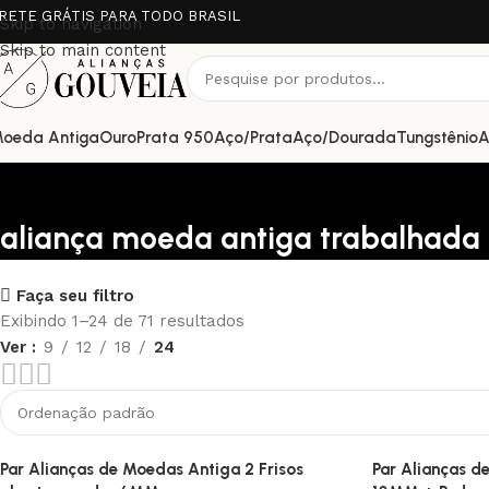
RETE GRÁTIS PARA TODO BRASIL
Skip to navigation
Skip to main content
oeda Antiga
Ouro
Prata 950
Aço/Prata
Aço/Dourada
Tungstênio
A
aliança moeda antiga trabalhada
Upholstered chair
Faça seu filtro
Exibindo 1–24 de 71 resultados
Ver
9
12
18
24
Discount 10%
Shop Now
Par Alianças de Moedas Antiga 2 Frisos
Par Alianças 