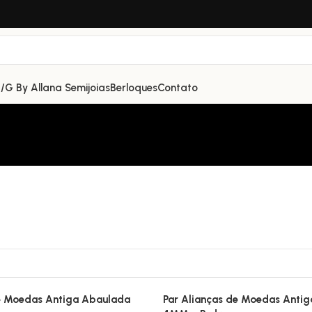
/G By Allana Semijoias
Berloques
Contato
de Moedas Antiga Abaulada
Par Alianças de Moedas Anti