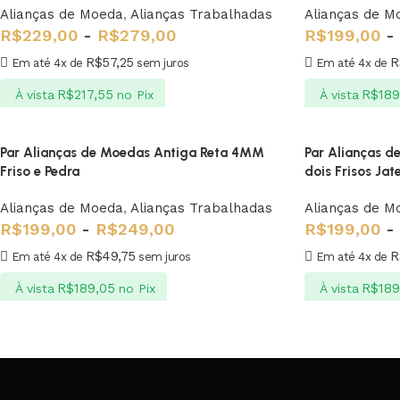
Alianças de Moeda
,
Alianças Trabalhadas
Alianças de M
R$
229,00
-
R$
279,00
R$
199,00
-
R$
57,25
R
Em até 4x de
sem juros
Em até 4x de
R$
217,55
R$
189
À vista
no Pix
À vista
Par Alianças de Moedas Antiga Reta 4MM
Par Alianças 
Friso e Pedra
dois Frisos Ja
Alianças de Moeda
,
Alianças Trabalhadas
Alianças de M
R$
199,00
-
R$
249,00
R$
199,00
-
R$
49,75
R
Em até 4x de
sem juros
Em até 4x de
R$
189,05
R$
189
À vista
no Pix
À vista