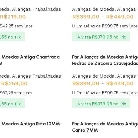
oeda
,
Alianças Trabalhadas
Alianças de Moeda
,
Alianças
R$
219,00
R$
399,00
-
R$
449,00
$
42,25
R$
99,75
sem juros
Em até 4x de
sem juros
,55
R$
379,05
no Pix
À vista
no Pix
de Moedas Antiga Chanfrada
Par Alianças de Moedas Antig
M
Pedras de Zirconia Cravejadas
oeda
,
Alianças Trabalhadas
Alianças de Moeda
,
Alianças
R$
259,00
R$
399,00
-
R$
449,00
$
52,25
R$
99,75
sem juros
Em até 4x de
sem juros
,55
R$
379,05
no Pix
À vista
no Pix
de Moedas Antiga Reta 10MM
Par Alianças de Moedas Antiga
Canto 7MM