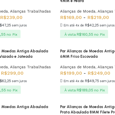
4MM e Pedra
oeda
,
Alianças Trabalhadas
Alianças de Moeda
,
Alianças
R$
239,00
R$
169,00
-
R$
219,00
$
47,25
R$
42,25
sem juros
Em até 4x de
sem juros
,55
R$
160,55
no Pix
À vista
no Pix
de Moedas Antiga Abaulada
Par Alianças de Moedas Anti
Vazado e Jateada
6MM Friso Escovada
oeda
,
Alianças Trabalhadas
Alianças de Moeda
,
Alianças
R$
299,00
R$
199,00
-
R$
249,00
$
62,25
R$
49,75
sem juros
Em até 4x de
sem juros
,55
R$
189,05
no Pix
À vista
no Pix
de Moedas Antiga Abaulada
Par Alianças de Moedas Antig
Prata Abaulada 8MM Filete Pr