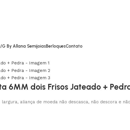
/G By Allana Semijoias
Berloques
Contato
ta 6MM dois Frisos Jateado + Pedr
largura, aliança de moeda não descasca, não descora e não e