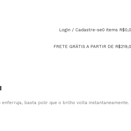
PAGUE EM ATÉ 12x
Login / Cadastre-se
0
items
R$
0,
FRETE GRÁTIS A PARTIR DE R$219,
a
nferruja, basta polir que o brilho volta instantaneamente.