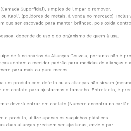
(Camada Superficial), simples de limpar e remover.
vo ou Kaol”. (polidores de metais, à venda no mercado). Incl
 tem que ser escovado para manter brilhoso, pois oxida dentr
essoa, depende do uso e do organismo de quem à usa.
pe de funcionários da Alianças Gouveia, portanto não é pro
lianças adotam o medidor padrão para medidas de alianças e
mero para mais ou para menos.
a um produto com defeito ou as alianças não sirvam (mesmo 
 em contato para ajustarmos o tamanho. Entretanto, é prec
ente deverá entrar em contato (Numero encontra no cartão d
 o produto, utilize apenas os saquinhos plásticos.
 as duas alianças precisem ser ajustadas, envie o par.