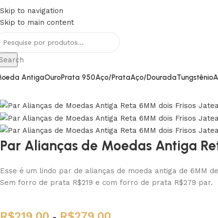
Skip to navigation
RETE GRÁTIS PARA TODO BRASIL
Skip to main content
Search
oeda Antiga
Ouro
Prata 950
Aço/Prata
Aço/Dourada
Tungstênio
A
Par Alianças de Moedas Antiga Re
Esse é um lindo par de alianças de moeda antiga de 6MM de 
Sem forro de prata R$219 e com forro de prata R$279 par.
R$
219,00
R$
279,00
-