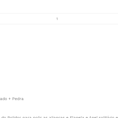
eado + Pedra
 do Polidor para polir as alianças e Flanela e Anel solitário