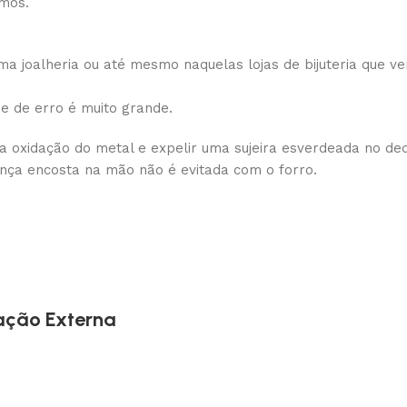
amos.
 joalheria ou até mesmo naquelas lojas de bijuteria que ve
de de erro é muito grande.
 a oxidação do metal e expelir uma sujeira esverdeada no de
ança encosta na mão não é evitada com o forro.
ação Externa