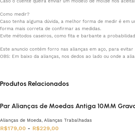
Caso o cliente queira enviar um modelo de molde nós aceit
Como medir?
Caso tenha alguma dúvida, a melhor forma de medir é em uma
forma mais correta de confirmar as medidas.
Evite métodos caseiros, como fita e barbante a probabilida
Este anuncio contém forro nas alianças em aço, para evitar
OBS: Em baixo da alianças, nos dedos ao lado ou onde a ali
Produtos Relacionados
Par Alianças de Moedas Antiga 10MM Grav
Alianças de Moeda
,
Alianças Trabalhadas
R$
179,00
-
R$
229,00