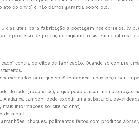
o ato do envio) e não damos garantia sobre ele.
 dias úteis para fabricação à postagem nos correios. (O cli
izar o processo de produção enquanto o sistema confirma o
icado) contra defeitos de fabricação. Quando se compra um
tisfeitos.
 recomendados para que você mantenha a sua peça bonita p
de de iodo (ácido úrico), o que pode causar uma alteração na
a. A aliança também pode expelir uma substancia esverdeada
 mais informações solicite no chat)
a do metal!
 arranhões, choques, polimentos feitos com produtos abrasi