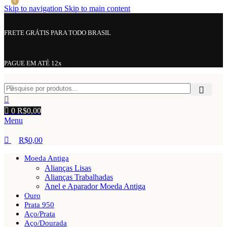
0
Skip to navigation
Skip to main content
FRETE GRÁTIS PARA TODO BRASIL
PAGUE EM ATÉ 12x
0
R$
0,00
Menu
R$
0,00
Moeda Antiga
Alianças Lisas
Alianças Trabalhadas
Anel e Aparador Moeda Antiga
Ouro
Prata 950
Aço/Prata
Aço/Dourada