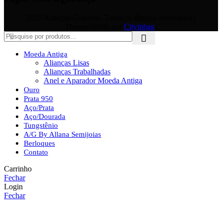
2025 Alianças Gouveia- Todos os direitos reservados |
Desenvolvido por
Cityinbag
.
Moeda Antiga
Alianças Lisas
Alianças Trabalhadas
Anel e Aparador Moeda Antiga
Ouro
Prata 950
Aço/Prata
Aço/Dourada
Tungstênio
A/G By Allana Semijoias
Berloques
Contato
Carrinho
Fechar
Login
Fechar