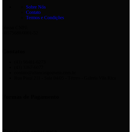
Sobre Nós
Contato
Termos e Condições
Nosso CNPJ:
40575688/0001-52
Contatos
(43) 98481-6273
(43) 3367-6077
contato@aliancasgouveia.com.br
Rua Piauí 211 - Sala 04/05 - Térreo - Galeria Vila Rica
Formas de Pagamento
Pague com segurança