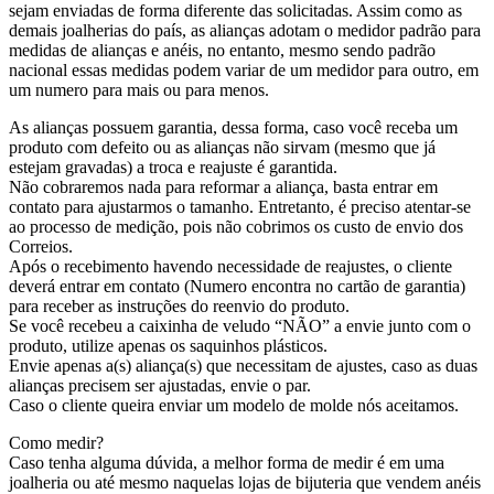
sejam enviadas de forma diferente das solicitadas. Assim como as
demais joalherias do país, as alianças adotam o medidor padrão para
medidas de alianças e anéis, no entanto, mesmo sendo padrão
nacional essas medidas podem variar de um medidor para outro, em
um numero para mais ou para menos.
As alianças possuem garantia, dessa forma, caso você receba um
produto com defeito ou as alianças não sirvam (mesmo que já
estejam gravadas) a troca e reajuste é garantida.
Não cobraremos nada para reformar a aliança, basta entrar em
contato para ajustarmos o tamanho. Entretanto, é preciso atentar-se
ao processo de medição, pois não cobrimos os custo de envio dos
Correios.
Após o recebimento havendo necessidade de reajustes, o cliente
deverá entrar em contato (Numero encontra no cartão de garantia)
para receber as instruções do reenvio do produto.
Se você recebeu a caixinha de veludo “NÃO” a envie junto com o
produto, utilize apenas os saquinhos plásticos.
Envie apenas a(s) aliança(s) que necessitam de ajustes, caso as duas
alianças precisem ser ajustadas, envie o par.
Caso o cliente queira enviar um modelo de molde nós aceitamos.
Como medir?
Caso tenha alguma dúvida, a melhor forma de medir é em uma
joalheria ou até mesmo naquelas lojas de bijuteria que vendem anéis