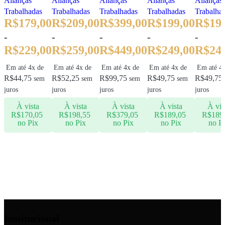
Alianças
Alianças
Alianças
Alianças
Alianças
Trabalhadas
Trabalhadas
Trabalhadas
Trabalhadas
Trabalha
R$
179,00
R$
209,00
R$
399,00
R$
199,00
R$
19
-
-
-
-
-
R$
229,00
R$
259,00
R$
449,00
R$
249,00
R$
24
Em até 4x de
Em até 4x de
Em até 4x de
Em até 4x de
Em até 4
R$
44,75
R$
52,25
R$
99,75
R$
49,75
R$
49,75
sem
sem
sem
sem
juros
juros
juros
juros
juros
À vista
À vista
À vista
À vista
À vis
R$
170,05
R$
198,55
R$
379,05
R$
189,05
R$
189
no Pix
no Pix
no Pix
no Pix
no P
Ver opções
Ver opções
Ver opções
Ver opções
Ver opçõ
Institucional