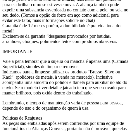
para ela brilhar como se estivesse nova. A aliança também pode
expelir uma substancia esverdeada no contato com a pele, ou seja no
seu dedo. (Temos a opção de forro em aço como adicional para
evitar este fator, mais informações solicite no chat)
Garantia é de 12 meses porém, a durabilidade é pra vida toda do
metal!
Excluem-se da garantia “desgastes provocados por batidas,
arranhões, choques, polimentos feitos com produtos abrasivos.
IMPORTANTE
Vale a pena lembrar que a sujeira ou mancha é apenas uma (Camada
Superficial), simples de limpar e remover.
Indicamos para a limpeza: utilizar os produtos “Brasso, Silvo ou
Kaol”. (polidores de metais, à venda no mercado). Inclusive
acompanha uma amostra do polidor e flanela para auxiliar no ato do
envio. Se o modelo tiver detalhe jateado tem que ser escovado para
manter brilhoso, pois oxida dentro do trabalhado.
Lembrando, o tempo de manutenção varia de pessoa para pessoa,
depende do uso e do organismo de quem à usa.
Politicas de Reajustes
As peças são embaladas após serem conferidas por uma equipe de
funcionários da Alianças Gouveia, portanto não é provável que elas