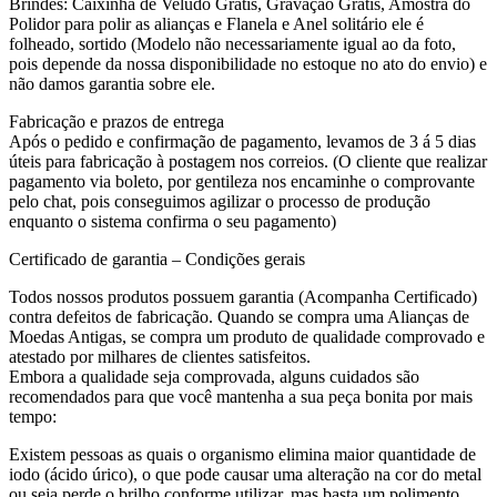
Brindes: Caixinha de Veludo Grátis, Gravação Grátis, Amostra do
Polidor para polir as alianças e Flanela e Anel solitário ele é
folheado, sortido (Modelo não necessariamente igual ao da foto,
pois depende da nossa disponibilidade no estoque no ato do envio) e
não damos garantia sobre ele.
Fabricação e prazos de entrega
Após o pedido e confirmação de pagamento, levamos de 3 á 5 dias
úteis para fabricação à postagem nos correios. (O cliente que realizar
pagamento via boleto, por gentileza nos encaminhe o comprovante
pelo chat, pois conseguimos agilizar o processo de produção
enquanto o sistema confirma o seu pagamento)
Certificado de garantia – Condições gerais
Todos nossos produtos possuem garantia (Acompanha Certificado)
contra defeitos de fabricação. Quando se compra uma Alianças de
Moedas Antigas, se compra um produto de qualidade comprovado e
atestado por milhares de clientes satisfeitos.
Embora a qualidade seja comprovada, alguns cuidados são
recomendados para que você mantenha a sua peça bonita por mais
tempo:
Existem pessoas as quais o organismo elimina maior quantidade de
iodo (ácido úrico), o que pode causar uma alteração na cor do metal
ou seja perde o brilho conforme utilizar, mas basta um polimento