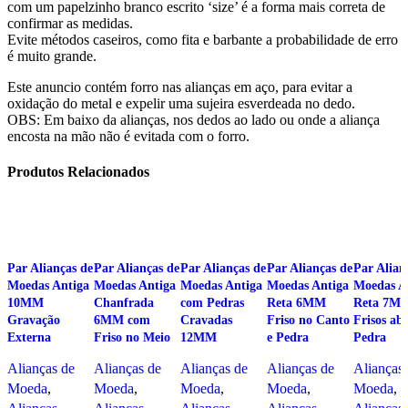
com um papelzinho branco escrito ‘size’ é a forma mais correta de
confirmar as medidas.
Evite métodos caseiros, como fita e barbante a probabilidade de erro
é muito grande.
Este anuncio contém forro nas alianças em aço, para evitar a
oxidação do metal e expelir uma sujeira esverdeada no dedo.
OBS: Em baixo da alianças, nos dedos ao lado ou onde a aliança
encosta na mão não é evitada com o forro.
Produtos Relacionados
Par Alianças de
Par Alianças de
Par Alianças de
Par Alianças de
Par Alian
Moedas Antiga
Moedas Antiga
Moedas Antiga
Moedas Antiga
Moedas A
10MM
Chanfrada
com Pedras
Reta 6MM
Reta 7M
Gravação
6MM com
Cravadas
Friso no Canto
Frisos abe
Externa
Friso no Meio
12MM
e Pedra
Pedra
Alianças de
Alianças de
Alianças de
Alianças de
Alianças
Moeda
,
Moeda
,
Moeda
,
Moeda
,
Moeda
,