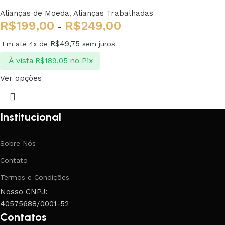
Alianças de Moeda
,
Alianças Trabalhadas
R$
199,00
R$
249,00
-
R$
49,75
Em até 4x de
sem juros
À vista
no Pix
R$
189,05
Ver opções
Institucional
Sobre Nós
Contato
Termos e Condições
Nosso CNPJ:
40575688/0001-52
Contatos