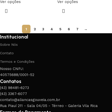
Ver opções
Ver opções
1
2
3
4
5
6
7
→
Institucional
Sobre Nós
Contato
Termos e Condições
Nosso CNPJ:
40575688/0001-52
Contatos
(43) 98481-6273
(43) 3367-6077
contato@aliancasgouveia.com.br
Rua Piauí 211 - Sala 04/05 - Térreo - Galeria Vila Rica