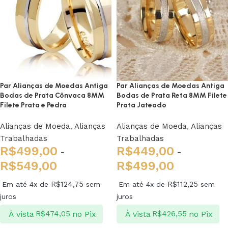
Par Alianças de Moedas Antiga
Par Alianças de Moedas Antiga
Bodas de Prata Cônvaca 8MM
Bodas de Prata Reta 8MM Filete
Filete Prata e Pedra
Prata Jateado
Alianças de Moeda
,
Alianças
Alianças de Moeda
,
Alianças
Trabalhadas
Trabalhadas
R$
499,00
R$
449,00
-
-
R$
549,00
R$
499,00
R$
124,75
R$
112,25
Em até 4x de
sem
Em até 4x de
sem
juros
juros
À vista
no Pix
À vista
no Pix
R$
474,05
R$
426,55