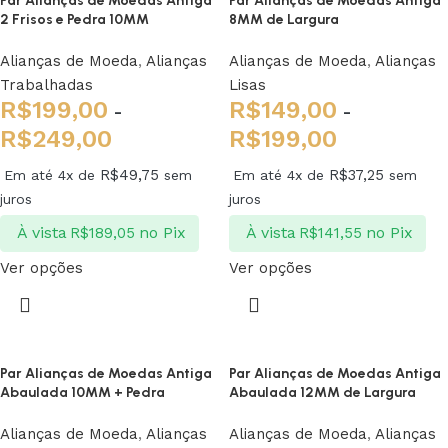
Par Alianças de Moedas Antiga
Par Alianças de Moedas Antiga
2 Frisos e Pedra 10MM
8MM de Largura
Alianças de Moeda
,
Alianças
Alianças de Moeda
,
Alianças
Trabalhadas
Lisas
R$
199,00
R$
149,00
-
-
R$
249,00
R$
199,00
R$
49,75
R$
37,25
Em até 4x de
sem
Em até 4x de
sem
juros
juros
À vista
no Pix
À vista
no Pix
R$
189,05
R$
141,55
Ver opções
Ver opções
Par Alianças de Moedas Antiga
Par Alianças de Moedas Antiga
Abaulada 10MM + Pedra
Abaulada 12MM de Largura
Alianças de Moeda
,
Alianças
Alianças de Moeda
,
Alianças