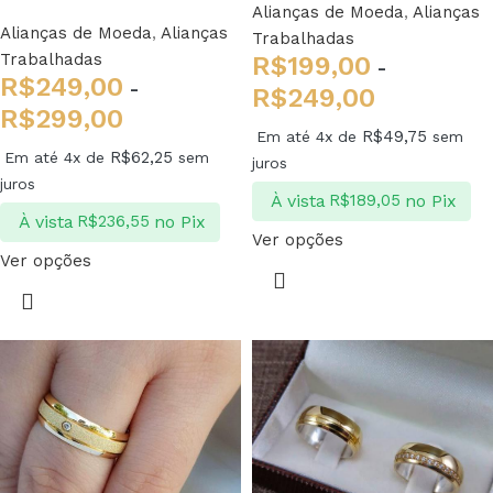
Alianças de Moeda
,
Alianças
Alianças de Moeda
,
Alianças
Trabalhadas
Trabalhadas
R$
199,00
-
R$
249,00
-
R$
249,00
R$
299,00
R$
49,75
Em até 4x de
sem
R$
62,25
Em até 4x de
sem
juros
juros
À vista
no Pix
R$
189,05
À vista
no Pix
R$
236,55
Ver opções
Ver opções