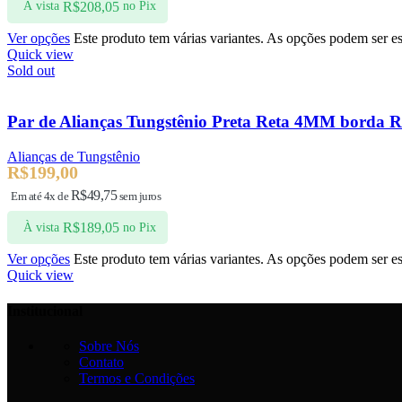
R$
208,05
À vista
no Pix
Ver opções
Este produto tem várias variantes. As opções podem ser e
Quick view
Sold out
Par de Alianças Tungstênio Preta Reta 4MM borda R
Alianças de Tungstênio
R$
199,00
R$
49,75
Em até 4x de
sem juros
R$
189,05
À vista
no Pix
Ver opções
Este produto tem várias variantes. As opções podem ser e
Quick view
Institucional
Sobre Nós
Contato
Termos e Condições