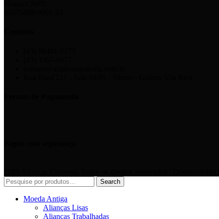
Nosso CNPJ:
40575688/0001-52
Contatos
(43) 98481-6273
(43) 3367-6077
contato@aliancasgouveia.com.br
Rua Piauí 211 - Sala 04/05 - Térreo - Galeria Vila Rica
Formas de Pagamento
Pague com segurança
2025 Alianças Gouveia- Todos os direitos reservados | Desenvolvido
Search
Moeda Antiga
Alianças Lisas
Alianças Trabalhadas