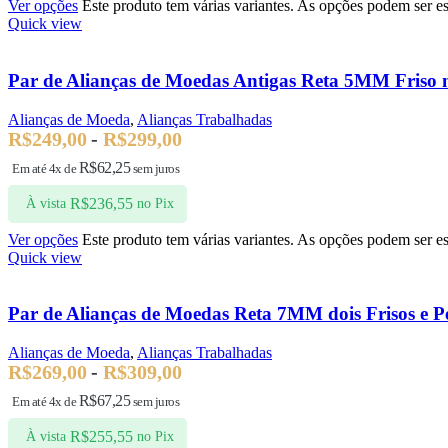
Ver opções
Este produto tem várias variantes. As opções podem ser e
Quick view
Par de Alianças de Moedas Antigas Reta 5MM Friso 
Alianças de Moeda
,
Alianças Trabalhadas
R$
249,00
-
R$
299,00
R$
62,25
Em até 4x de
sem juros
R$
236,55
À vista
no Pix
Ver opções
Este produto tem várias variantes. As opções podem ser e
Quick view
Par de Alianças de Moedas Reta 7MM dois Frisos e P
Alianças de Moeda
,
Alianças Trabalhadas
R$
269,00
-
R$
309,00
R$
67,25
Em até 4x de
sem juros
R$
255,55
À vista
no Pix