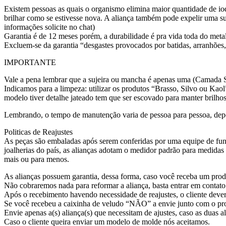
Existem pessoas as quais o organismo elimina maior quantidade de iod
brilhar como se estivesse nova. A aliança também pode expelir uma su
informações solicite no chat)
Garantia é de 12 meses porém, a durabilidade é pra vida toda do meta
Excluem-se da garantia “desgastes provocados por batidas, arranhões,
IMPORTANTE
Vale a pena lembrar que a sujeira ou mancha é apenas uma (Camada Su
Indicamos para a limpeza: utilizar os produtos “Brasso, Silvo ou Kaol
modelo tiver detalhe jateado tem que ser escovado para manter brilhos
Lembrando, o tempo de manutenção varia de pessoa para pessoa, dep
Politicas de Reajustes
As peças são embaladas após serem conferidas por uma equipe de func
joalherias do país, as alianças adotam o medidor padrão para medida
mais ou para menos.
As alianças possuem garantia, dessa forma, caso você receba um produ
Não cobraremos nada para reformar a aliança, basta entrar em contato
Após o recebimento havendo necessidade de reajustes, o cliente dever
Se você recebeu a caixinha de veludo “NÃO” a envie junto com o prod
Envie apenas a(s) aliança(s) que necessitam de ajustes, caso as duas al
Caso o cliente queira enviar um modelo de molde nós aceitamos.