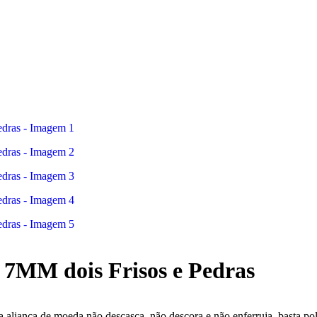
 7MM dois Frisos e Pedras
 aliança de moeda não descasca, não descora e não enferruja, basta pol