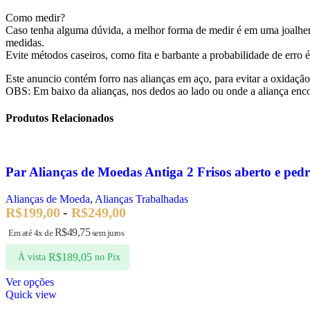
Como medir?
Caso tenha alguma dúvida, a melhor forma de medir é em uma joalheri
medidas.
Evite métodos caseiros, como fita e barbante a probabilidade de erro 
Este anuncio contém forro nas alianças em aço, para evitar a oxidação
OBS: Em baixo da alianças, nos dedos ao lado ou onde a aliança enco
Produtos Relacionados
Par Alianças de Moedas Antiga 2 Frisos aberto e pe
Alianças de Moeda
,
Alianças Trabalhadas
R$
199,00
-
R$
249,00
R$
49,75
Em até 4x de
sem juros
R$
189,05
À vista
no Pix
Ver opções
Quick view