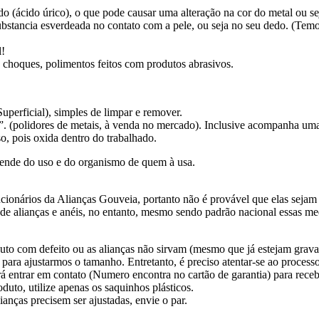
o (ácido úrico), o que pode causar uma alteração na cor do metal ou sej
bstancia esverdeada no contato com a pele, ou seja no seu dedo. (Temos
l!
 choques, polimentos feitos com produtos abrasivos.
perficial), simples de limpar e remover.
”. (polidores de metais, à venda no mercado). Inclusive acompanha uma 
o, pois oxida dentro do trabalhado.
ende do uso e do organismo de quem à usa.
ionários da Alianças Gouveia, portanto não é provável que elas sejam 
s de alianças e anéis, no entanto, mesmo sendo padrão nacional essas
to com defeito ou as alianças não sirvam (mesmo que já estejam gravada
 para ajustarmos o tamanho. Entretanto, é preciso atentar-se ao process
á entrar em contato (Numero encontra no cartão de garantia) para receb
uto, utilize apenas os saquinhos plásticos.
ianças precisem ser ajustadas, envie o par.