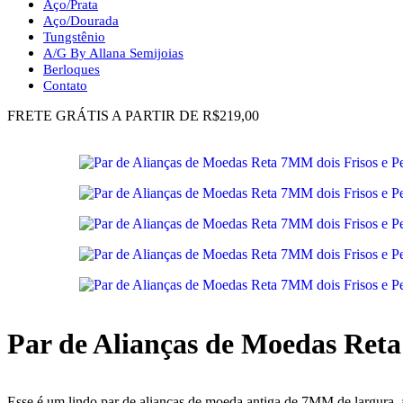
Aço/Prata
Aço/Dourada
Tungstênio
A/G By Allana Semijoias
Berloques
Contato
FRETE GRÁTIS A PARTIR DE R$219,00
Par de Alianças de Moedas Reta
Esse é um lindo par de alianças de moeda antiga de 7MM de largura, a