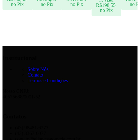
no Pix
no Pix
no Pix
no P
R$
198,55
no Pix
Ver opções
Ver opções
Ver opções
Ver opçõ
Ver opções
Institucional
Sobre Nós
Contato
Termos e Condições
Nosso CNPJ:
40575688/0001-52
Contatos
(43) 98481-6273
(43) 3367-6077
contato@aliancasgouveia.com.br