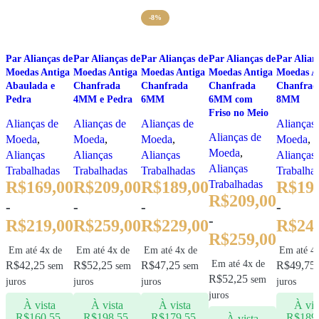
-8%
Par Alianças de
Par Alianças de
Par Alianças de
Par Alianças de
Par Alian
Moedas Antiga
Moedas Antiga
Moedas Antiga
Moedas Antiga
Moedas A
Abaulada e
Chanfrada
Chanfrada
Chanfrada
Chanfrad
Pedra
4MM e Pedra
6MM
6MM com
8MM
Friso no Meio
Alianças de
Alianças de
Alianças de
Alianças
Alianças de
Moeda
,
Moeda
,
Moeda
,
Moeda
,
Moeda
,
Alianças
Alianças
Alianças
Alianças
Alianças
Trabalhadas
Trabalhadas
Trabalhadas
Trabalha
R$
169,00
R$
209,00
R$
189,00
Trabalhadas
R$
19
R$
209,00
-
-
-
-
-
R$
219,00
R$
259,00
R$
229,00
R$
24
R$
259,00
Em até 4x de
Em até 4x de
Em até 4x de
Em até 4
Em até 4x de
R$
42,25
R$
52,25
R$
47,25
R$
49,75
sem
sem
sem
R$
52,25
sem
juros
juros
juros
juros
juros
À vista
À vista
À vista
À vis
R$
160,55
R$
198,55
R$
179,55
R$
189
À vista