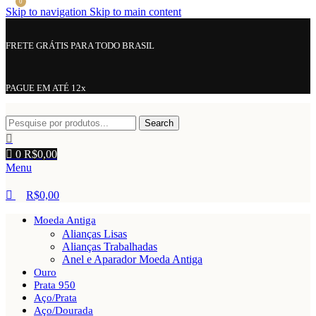
0
Skip to navigation
Skip to main content
FRETE GRÁTIS PARA TODO BRASIL
PAGUE EM ATÉ 12x
Search
0
R$
0,00
Menu
R$
0,00
Moeda Antiga
Alianças Lisas
Alianças Trabalhadas
Anel e Aparador Moeda Antiga
Ouro
Prata 950
Aço/Prata
Aço/Dourada