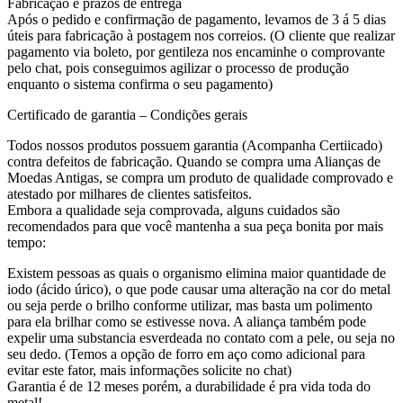
Fabricação e prazos de entrega
Após o pedido e confirmação de pagamento, levamos de 3 á 5 dias
úteis para fabricação à postagem nos correios. (O cliente que realizar
pagamento via boleto, por gentileza nos encaminhe o comprovante
pelo chat, pois conseguimos agilizar o processo de produção
enquanto o sistema confirma o seu pagamento)
Certificado de garantia – Condições gerais
Todos nossos produtos possuem garantia (Acompanha Certiicado)
contra defeitos de fabricação. Quando se compra uma Alianças de
Moedas Antigas, se compra um produto de qualidade comprovado e
atestado por milhares de clientes satisfeitos.
Embora a qualidade seja comprovada, alguns cuidados são
recomendados para que você mantenha a sua peça bonita por mais
tempo:
Existem pessoas as quais o organismo elimina maior quantidade de
iodo (ácido úrico), o que pode causar uma alteração na cor do metal
ou seja perde o brilho conforme utilizar, mas basta um polimento
para ela brilhar como se estivesse nova. A aliança também pode
expelir uma substancia esverdeada no contato com a pele, ou seja no
seu dedo. (Temos a opção de forro em aço como adicional para
evitar este fator, mais informações solicite no chat)
Garantia é de 12 meses porém, a durabilidade é pra vida toda do
metal!