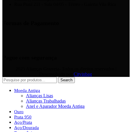
Rua Piauí 211 - Sala 04/05 - Térreo - Galeria Vila Rica
Formas de Pagamento
Pague com segurança
2025 Alianças Gouveia- Todos os direitos reservados |
Desenvolvido por
Cityinbag
.
Search
Moeda Antiga
Alianças Lisas
Alianças Trabalhadas
Anel e Aparador Moeda Antiga
Ouro
Prata 950
Aço/Prata
Aço/Dourada