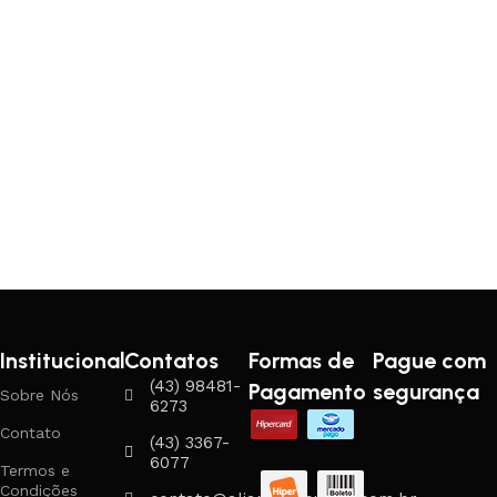
Institucional
Contatos
Formas de
Pague com
(43) 98481-
Pagamento
segurança
Sobre Nós
6273
Contato
(43) 3367-
6077
Termos e
Condições