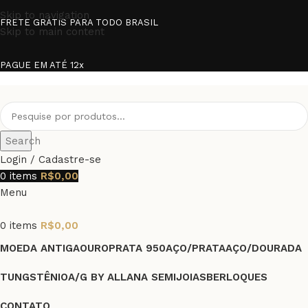
Skip to navigation
FRETE GRÁTIS PARA TODO BRASIL
Skip to main content
PAGUE EM ATÉ 12x
Search
Login / Cadastre-se
0
items
R$
0,00
Menu
0
items
R$
0,00
MOEDA ANTIGA
OURO
PRATA 950
AÇO/PRATA
AÇO/DOURADA
TUNGSTÊNIO
A/G BY ALLANA SEMIJOIAS
BERLOQUES
CONTATO