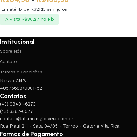
R$
21,13
Em até 4x de
sem juros
À vista
no Pix
R$
80,27
Ver opções
Institucional
Sobre Nós
Contato
Termos e Condições
Nosso CNPJ:
40575688/0001-52
Contatos
(43) 98481-6273
(43) 3367-6077
contato@aliancasgouveia.com.br
Rua Piauí 211 - Sala 04/05 - Térreo - Galeria Vila Rica
Formas de Pagamento