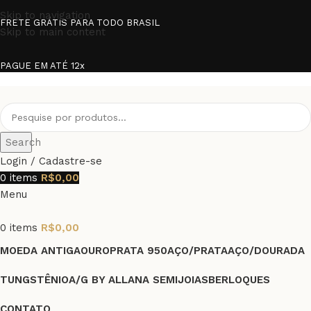
Skip to navigation
FRETE GRÁTIS PARA TODO BRASIL
Skip to main content
PAGUE EM ATÉ 12x
Search
Login / Cadastre-se
0
items
R$
0,00
Menu
0
items
R$
0,00
MOEDA ANTIGA
OURO
PRATA 950
AÇO/PRATA
AÇO/DOURADA
TUNGSTÊNIO
A/G BY ALLANA SEMIJOIAS
BERLOQUES
CONTATO