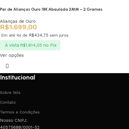
Par de Alianças Ouro 18K Abaulada 2MM – 2 Gramas
Alianças de Ouro
R$
1.699,00
R$
424,75
Em até 4x de
sem juros
À vista
no Pix
R$
1.614,05
Ver opções
Institucional
Sobre Nós
Contato
Termos e Condições
Nosso CNPJ:
40575688/0001-52