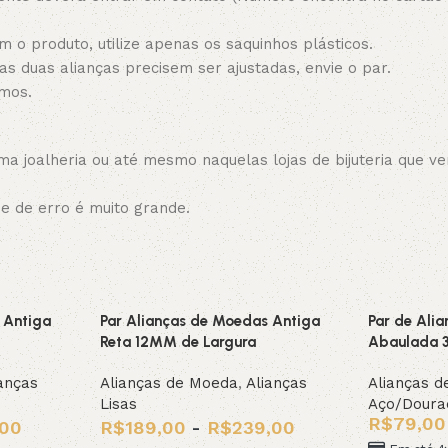
 o produto, utilize apenas os saquinhos plásticos.
 as duas alianças precisem ser ajustadas, envie o par.
amos.
 joalheria ou até mesmo naquelas lojas de bijuteria que ve
de de erro é muito grande.
 Antiga
Par Alianças de Moedas Antiga
Par de Ali
Reta 12MM de Largura
Abaulada 
anças
Alianças de Moeda
,
Alianças
Alianças d
Lisas
Aço/Doura
R$
79,00
,00
R$
189,00
-
R$
239,00