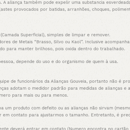
a. A aliança também pode expelir uma substancia esverdeada
gastes provocados por batidas, arranhões, choques, polimen
(Camada Superficial), simples de limpar e remover.
dores de Metais “Brasso, Silvo ou Kaol”. Inclusive acompanha
do para manter brilhoso, pois oxida dentro do trabalhado.
essoa, depende do uso e do organismo de quem à usa.
pe de funcionários da Alianças Gouveia, portanto não é pro
lianças adotam o medidor padrão para medidas de alianças e
mero para mais ou para menos.
a um produto com defeito ou as alianças não sirvam (mesmo 
 em contato para ajustarmos o tamanho. Entretanto, é prec
ente deverá entrar em contato (Numero encontra no cartão d