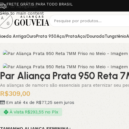
FRETE GRÁTIS PARA TODO BRASIL
Skip to navigation
Skip to main content
oeda Antiga
Ouro
Prata 950
Aço/Prata
Aço/Dourada
Tungstênio
A
Par Aliança Prata 950 Reta 
As alianças de namoro são essenciais para eternizar seu p
R$
309,00
Em até 4x de
R$
77,25
sem juros
À vista
no Pix
R$
293,55
TAMANHO ALIANÇA FEMININA