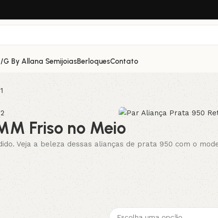
/G By Allana Semijoias
Berloques
Contato
7MM Friso no Meio
edido. Veja a beleza dessas alianças de prata 950 com o mo