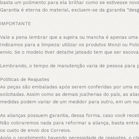
basta um polimento para ela brilhar como se estivesse nov
Garantia é eterna do material, excluem-se da garantia “des
IMPORTANTE
Vale a pena lembrar que a sujeira ou mancha é apenas uma 
Indicamos para a limpeza: utilizar os produtos Monzi ou Poli
envio. Se o modelo tiver detalhe jateado tem que ser escova
Lembrando, o tempo de manutenção varia de pessoa para p
Politicas de Reajustes
As peças são embaladas após serem conferidas por uma equi
solicitadas. Assim como as demais joalherias do país, as a
medidas podem variar de um medidor para outro, em um nu
As alianças possuem garantia, dessa forma, caso você receb
Não cobraremos nada para reformar a aliança, basta entrar
os custo de envio dos Correios.
Após o recebimento havendo necessidade de reajustes, o cli