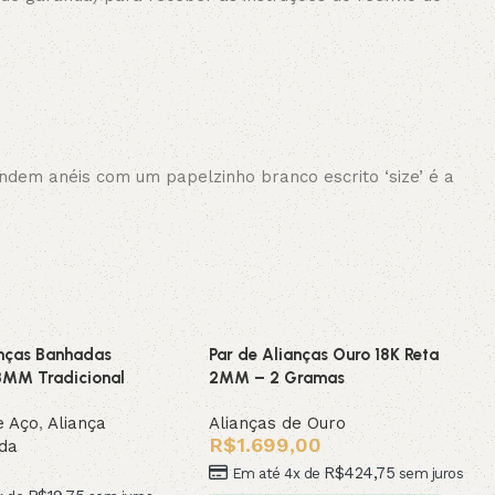
ndem anéis com um papelzinho branco escrito ‘size’ é a
anças Banhadas
Par de Alianças Ouro 18K Reta
3MM Tradicional
2MM – 2 Gramas
e Aço
,
Aliança
Alianças de Ouro
R$
1.699,00
da
R$
424,75
Em até 4x de
sem juros