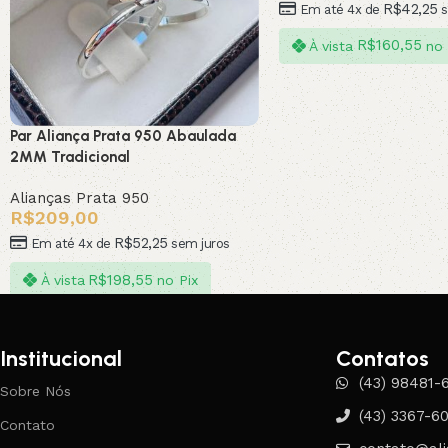
R$
42,25
Em até 4x de
s
R$
160,55
À vista
no 
Par Aliança Prata 950 Abaulada
2MM Tradicional
Alianças Prata 950
R$
209,00
R$
52,25
Em até 4x de
sem juros
R$
198,55
À vista
no Pix
Institucional
Contatos
(43) 98481-
Sobre Nós
(43) 3367-6
Contato