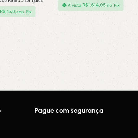
R$
19,75
x de
sem juros
R$
1.614,05
À vista
no Pix
R$
75,05
no Pix
o
Pague com segurança