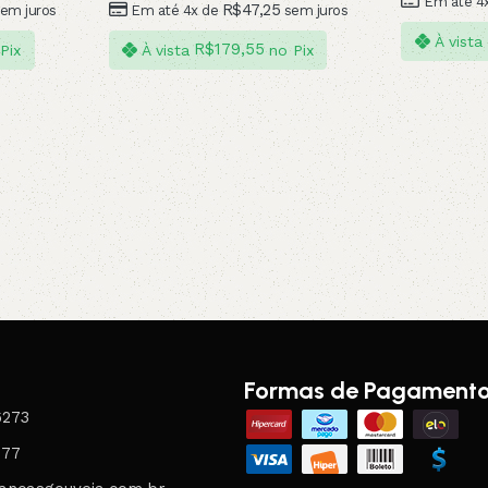
Em até 4
R$
47,25
em juros
Em até 4x de
sem juros
À vista
R$
179,55
Pix
À vista
no Pix
Formas de Pagament
6273
077