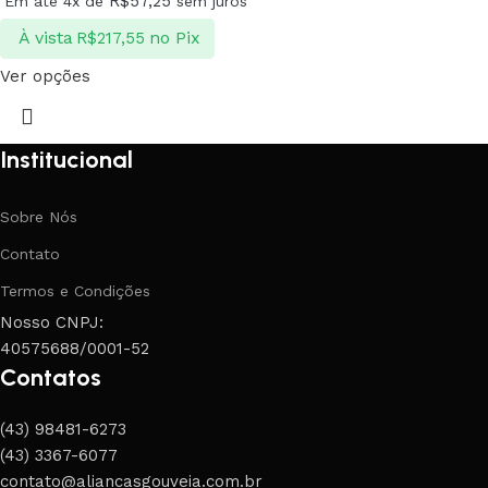
R$
57,25
Em até 4x de
sem juros
À vista
no Pix
R$
217,55
Ver opções
Institucional
Sobre Nós
Contato
Termos e Condições
Nosso CNPJ:
40575688/0001-52
Contatos
(43) 98481-6273
(43) 3367-6077
contato@aliancasgouveia.com.br