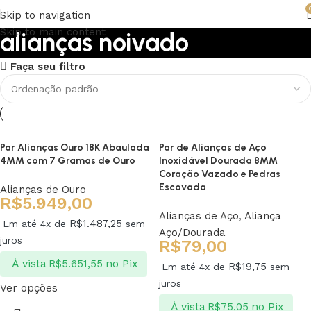
Skip to navigation
Skip to main content
alianças noivado
Faça seu filtro
Upholstered chair
Discount 10%
Shop Now
Par Alianças Ouro 18K Abaulada
Par de Alianças de Aço
4MM com 7 Gramas de Ouro
Inoxidável Dourada 8MM
Coração Vazado e Pedras
Escovada
Alianças de Ouro
R$
5.949,00
Alianças de Aço
,
Aliança
R$
1.487,25
Em até 4x de
sem
Aço/Dourada
juros
R$
79,00
À vista
no Pix
R$
5.651,55
R$
19,75
Em até 4x de
sem
juros
Ver opções
À vista
no Pix
R$
75,05