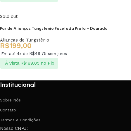
Ver opções
Sold out
Par de Alianças Tungstenio Facetada Prata – Dourada
Alianças de Tungstênio
R$
199,00
R$
49,75
Em até 4x de
sem juros
À vista
no Pix
R$
189,05
Ver opções
Institucional
Sobre Nós
Contato
Termos e Condições
Nosso CNPJ: