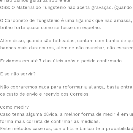
e não damos garantia sobre ele.
OBS: O Material do Tungstênio não aceita gravação. (Quando
O Carboneto de Tungstênio é uma liga inox que não amassa, d
brilho forte quase como se fosse um espelho.
Além disso, quando são folheadas, contam com banho de quali
banhos mais duradouros, além de não manchar, não escurece
Enviamos em até 7 dias úteis após o pedido confirmado.
E se não servir?
Não cobraremos nada para reformar a aliança, basta entrar
os custo de envio e reenvio dos Correios.
Como medir?
Caso tenha alguma dúvida, a melhor forma de medir é em uma
forma mais correta de confirmar as medidas.
Evite métodos caseiros, como fita e barbante a probabilida