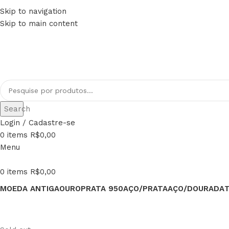
Skip to navigation
FRETE GRÁTIS PARA TODO BRASIL
Skip to main content
PAGUE EM ATÉ 12x
Search
Login / Cadastre-se
0
items
R$
0,00
Menu
0
items
R$
0,00
MOEDA ANTIGA
OURO
PRATA 950
AÇO/PRATA
AÇO/DOURADA