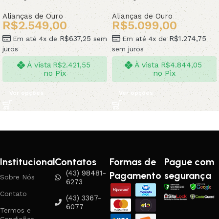
Alianças de Ouro
Alianças de Ouro
R$
2.549,00
R$
5.099,00
R$
637,25
R$
1.274,75
Em até 4x de
sem
Em até 4x de
juros
sem juros
À vista
À vista
R$
2.421,55
R$
4.844,05
no Pix
no Pix
Ver opções
Ver opções
Institucional
Contatos
Formas de
Pague com
(43) 98481-
Pagamento
segurança
Sobre Nós
6273
Contato
(43) 3367-
6077
Termos e