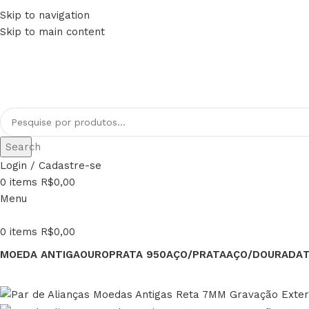
Skip to navigation
FRETE GRÁTIS PARA TODO BRASIL
Skip to main content
PAGUE EM ATÉ 12x
Search
Login / Cadastre-se
0
items
R$
0,00
Menu
0
items
R$
0,00
MOEDA ANTIGA
OURO
PRATA 950
AÇO/PRATA
AÇO/DOURADA