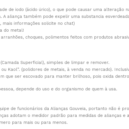
de de iodo (ácido úrico), o que pode causar uma alteração na
a. A aliança também pode expelir uma substancia esverdeada
 mais informações solicite no chat)
a do metal!
 arranhões, choques, polimentos feitos com produtos abrasi
(Camada Superficial), simples de limpar e remover.
vo ou Kaol”. (polidores de metais, à venda no mercado). Incl
 tem que ser escovado para manter brilhoso, pois oxida dentr
essoa, depende do uso e do organismo de quem à usa.
pe de funcionários da Alianças Gouveia, portanto não é pro
lianças adotam o medidor padrão para medidas de alianças e
mero para mais ou para menos.