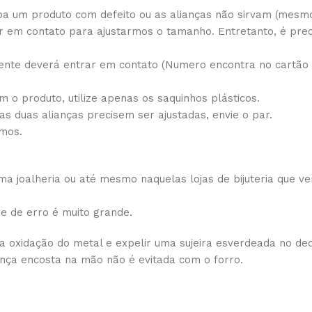
a um produto com defeito ou as alianças não sirvam (mesmo 
 em contato para ajustarmos o tamanho. Entretanto, é prec
ente deverá entrar em contato (Numero encontra no cartão d
 o produto, utilize apenas os saquinhos plásticos.
 as duas alianças precisem ser ajustadas, envie o par.
amos.
 joalheria ou até mesmo naquelas lojas de bijuteria que ve
de de erro é muito grande.
 a oxidação do metal e expelir uma sujeira esverdeada no de
ança encosta na mão não é evitada com o forro.