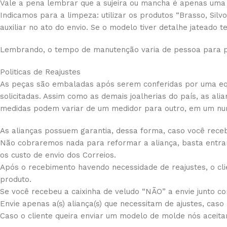
Vale a pena lembrar que a sujeira ou mancha é apenas uma 
Indicamos para a limpeza: utilizar os produtos “Brasso, Sil
auxiliar no ato do envio. Se o modelo tiver detalhe jateado
Lembrando, o tempo de manutenção varia de pessoa para p
Politicas de Reajustes
As peças são embaladas após serem conferidas por uma equi
solicitadas. Assim como as demais joalherias do país, as a
medidas podem variar de um medidor para outro, em um nu
As alianças possuem garantia, dessa forma, caso você receb
Não cobraremos nada para reformar a aliança, basta entrar
os custo de envio dos Correios.
Após o recebimento havendo necessidade de reajustes, o cli
produto.
Se você recebeu a caixinha de veludo “NÃO” a envie junto com
Envie apenas a(s) aliança(s) que necessitam de ajustes, caso
Caso o cliente queira enviar um modelo de molde nós aceit