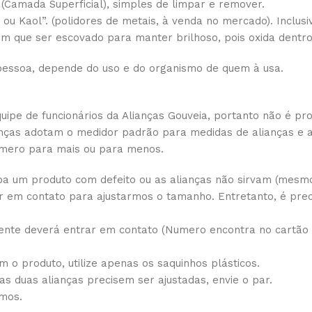
(Camada Superficial), simples de limpar e remover.
vo ou Kaol”. (polidores de metais, à venda no mercado). Incl
 tem que ser escovado para manter brilhoso, pois oxida dentr
essoa, depende do uso e do organismo de quem à usa.
pe de funcionários da Alianças Gouveia, portanto não é pro
lianças adotam o medidor padrão para medidas de alianças e
mero para mais ou para menos.
a um produto com defeito ou as alianças não sirvam (mesmo 
 em contato para ajustarmos o tamanho. Entretanto, é prec
ente deverá entrar em contato (Numero encontra no cartão d
 o produto, utilize apenas os saquinhos plásticos.
 as duas alianças precisem ser ajustadas, envie o par.
amos.