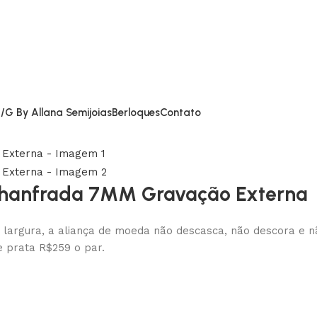
/G By Allana Semijoias
Berloques
Contato
 Chanfrada 7MM Gravação Externa
largura, a aliança de moeda não descasca, não descora e não
 prata R$259 o par.