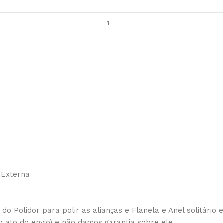
 Externa
 do Polidor para polir as alianças e Flanela e Anel solitário
o ato do envio) e não damos garantia sobre ele.