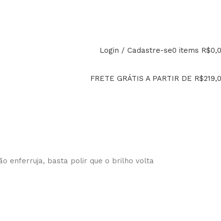
PAGUE EM ATÉ 12x
Login / Cadastre-se
0
items
R$
0,
FRETE GRÁTIS A PARTIR DE R$219,
 enferruja, basta polir que o brilho volta