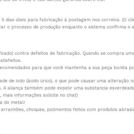
 dias úteis para fabricação à postagem nos correios. (O cli
izar o processo de produção enquanto o sistema confirma o
icado) contra defeitos de fabricação. Quando se compra um
tisfeitos.
 recomendados para que você mantenha a sua peça bonita p
de de iodo (ácido úrico), o que pode causar uma alteração na
a. A aliança também pode expelir uma substancia esverdeada
 mais informações solicite no chat)
a do metal!
 arranhões, choques, polimentos feitos com produtos abrasi