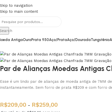
Skip to navigation
RETE GRÁTIS PARA TODO BRASIL
Skip to main content
Search
oeda Antiga
Ouro
Prata 950
Aço/Prata
Aço/Dourada
Tungstênio
A
Par de Alianças Moedas Antigas
Esse é um lindo par de alianças de moeda antiga de 7MM de 
instantaneamente. Sem forro de prata R$209 e com forro de
R$
209,00
R$
259,00
-