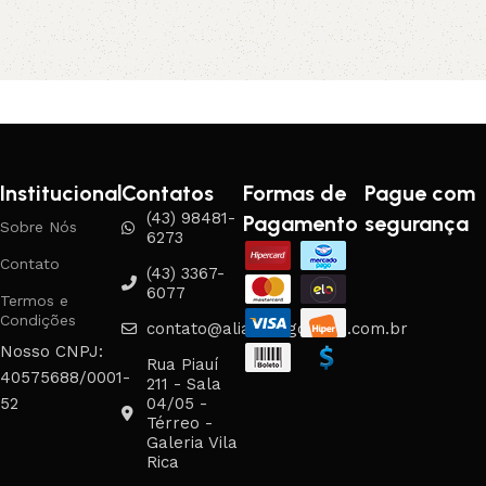
Institucional
Contatos
Formas de
Pague com
(43) 98481-
Pagamento
segurança
Sobre Nós
6273
Contato
(43) 3367-
6077
Termos e
Condições
contato@aliancasgouveia.com.br
Nosso CNPJ:
Rua Piauí
40575688/0001-
211 - Sala
52
04/05 -
Térreo -
Galeria Vila
Rica