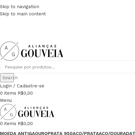
Skip to navigation
FRETE GRÁTIS PARA TODO BRASIL
Skip to main content
PAGUE EM ATÉ 12x
Search
Login / Cadastre-se
0
items
R$
0,00
Menu
0
items
R$
0,00
MOEDA ANTIGA
OURO
PRATA 950
AÇO/PRATA
AÇO/DOURADA