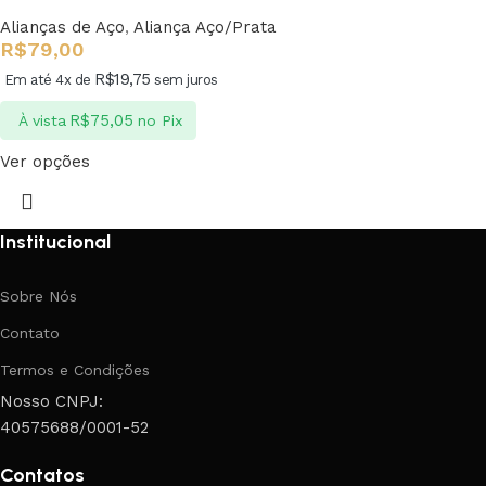
Alianças de Aço
,
Aliança Aço/Prata
R$
79,00
R$
19,75
Em até 4x de
sem juros
R$
75,05
À vista
no Pix
Ver opções
Institucional
Sobre Nós
Contato
Termos e Condições
Nosso CNPJ:
40575688/0001-52
Contatos