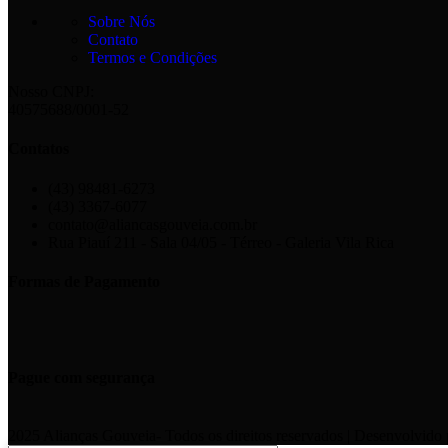
Sobre Nós
Contato
Termos e Condições
Nosso CNPJ:
40575688/0001-52
Contatos
(43) 98481-6273
(43) 3367-6077
contato@aliancasgouveia.com.br
Rua Piauí 211 - Sala 04/05 - Térreo - Galeria Vila Rica
Formas de Pagamento
Pague com segurança
2025 Alianças Gouveia- Todos os direitos reservados | Desenvolvido