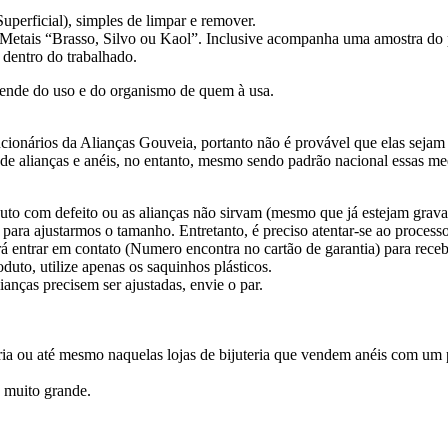
perficial), simples de limpar e remover.
 Metais “Brasso, Silvo ou Kaol”. Inclusive acompanha uma amostra do po
 dentro do trabalhado.
ende do uso e do organismo de quem à usa.
ionários da Alianças Gouveia, portanto não é provável que elas sejam 
s de alianças e anéis, no entanto, mesmo sendo padrão nacional essas
to com defeito ou as alianças não sirvam (mesmo que já estejam gravada
 para ajustarmos o tamanho. Entretanto, é preciso atentar-se ao process
á entrar em contato (Numero encontra no cartão de garantia) para receb
uto, utilize apenas os saquinhos plásticos.
ianças precisem ser ajustadas, envie o par.
a ou até mesmo naquelas lojas de bijuteria que vendem anéis com um pap
é muito grande.