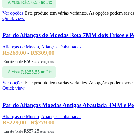
R$
236,55
À vista
no Pix
Ver opções
Este produto tem várias variantes. As opções podem ser e
Quick view
Par de Alianças de Moedas Reta 7MM dois Frisos e P
Alianças de Moeda
,
Alianças Trabalhadas
R$
269,00
-
R$
309,00
R$
67,25
Em até 4x de
sem juros
R$
255,55
À vista
no Pix
Ver opções
Este produto tem várias variantes. As opções podem ser e
Quick view
Par de Alianças Moedas Antigas Abaulada 3MM e Pe
Alianças de Moeda
,
Alianças Trabalhadas
R$
229,00
-
R$
279,00
R$
57,25
Em até 4x de
sem juros