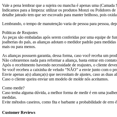
Vale a pena lembrar que a sujeira ou mancha é apenas uma (Camada Su
Indicamos para a limpeza: utilizar os produtos Monzi ou Polidores de
detalhe jateado tem que ser escovado para manter brilhoso, pois oxida
Lembrando, o tempo de manutenção varia de pessoa para pessoa, dep
Politicas de Reajustes
As peças são embaladas após serem conferidas por uma equipe de func
joalherias do país, as alianças adotam o medidor padrão para medida
mais ou para menos.
As alianças possuem garantia, dessa forma, caso você receba um produ
Não cobraremos nada para reformar a aliança, basta entrar em contato
Após o recebimento havendo necessidade de reajustes, o cliente dever
Se você recebeu a caixinha de veludo “NÃO” a envie junto com o prod
Envie apenas a(s) aliança(s) que necessitam de ajustes, caso as duas al
Caso o cliente queira enviar um modelo de molde nós aceitamos.
Como medir?
Caso tenha alguma dúvida, a melhor forma de medir é em uma joalheri
medidas.
Evite métodos caseiros, como fita e barbante a probabilidade de erro 
Customer Reviews