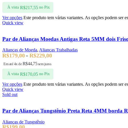
R$
217,55
À vista
no Pix
Ver opções
Este produto tem várias variantes. As opções podem ser e
Quick view
Par de Alianças Moedas Antigas Reta 5MM dois Fris
Alianças de Moeda
,
Alianças Trabalhadas
R$
179,00
-
R$
229,00
R$
44,75
Em até 4x de
sem juros
R$
170,05
À vista
no Pix
Ver opções
Este produto tem várias variantes. As opções podem ser e
Quick view
Sold out
Par de Alianças Tungstênio Preta Reta 4MM borda R
Alianças de Tungstênio
R$
199,00