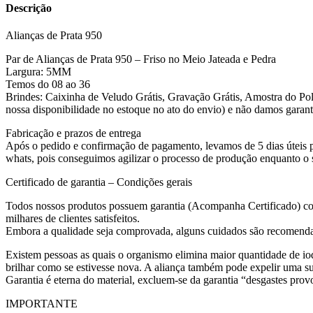
Descrição
Alianças de Prata 950
Par de Alianças de Prata 950 – Friso no Meio Jateada e Pedra
Largura: 5MM
Temos do 08 ao 36
Brindes: Caixinha de Veludo Grátis, Gravação Grátis, Amostra do Polid
nossa disponibilidade no estoque no ato do envio) e não damos garanti
Fabricação e prazos de entrega
Após o pedido e confirmação de pagamento, levamos de 5 dias úteis p
whats, pois conseguimos agilizar o processo de produção enquanto o
Certificado de garantia – Condições gerais
Todos nossos produtos possuem garantia (Acompanha Certificado) con
milhares de clientes satisfeitos.
Embora a qualidade seja comprovada, alguns cuidados são recomenda
Existem pessoas as quais o organismo elimina maior quantidade de iod
brilhar como se estivesse nova. A aliança também pode expelir uma su
Garantia é eterna do material, excluem-se da garantia “desgastes prov
IMPORTANTE