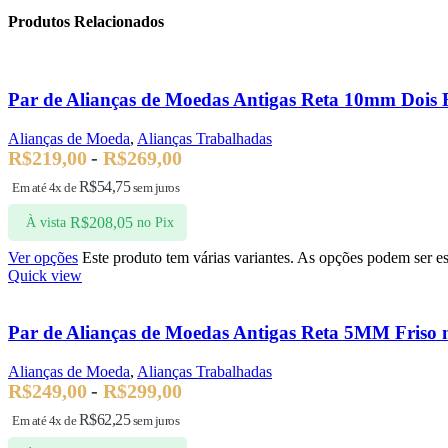
Produtos Relacionados
Par de Alianças de Moedas Antigas Reta 10mm Dois 
Alianças de Moeda
,
Alianças Trabalhadas
R$
219,00
-
R$
269,00
R$
54,75
Em até 4x de
sem juros
R$
208,05
À vista
no Pix
Ver opções
Este produto tem várias variantes. As opções podem ser e
Quick view
Par de Alianças de Moedas Antigas Reta 5MM Friso 
Alianças de Moeda
,
Alianças Trabalhadas
R$
249,00
-
R$
299,00
R$
62,25
Em até 4x de
sem juros