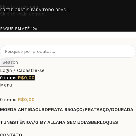
Skip to navigation
FRETE GRÁTIS PARA TODO BRASIL
Skip to main content
PAGUE EM ATÉ 12x
Search
Login / Cadastre-se
0
items
R$
0,00
Menu
0
items
R$
0,00
MOEDA ANTIGA
OURO
PRATA 950
AÇO/PRATA
AÇO/DOURADA
TUNGSTÊNIO
A/G BY ALLANA SEMIJOIAS
BERLOQUES
CONTATO