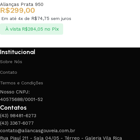
Alianças Prata 950
R$
299,00
R$
74,75
Em até 4x de
sem juros
À vista
no Pix
R$
284,05
Ver opções
Institucional
Sobre Nós
Contato
Termos e Condições
Nosso CNPJ:
40575688/0001-52
Contatos
(43) 98481-6273
(43) 3367-6077
contato@aliancasgouveia.com.br
Rua Piauí 211 - Sala 04/05 - Térreo - Galeria Vila Rica