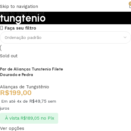
Skip to navigation
Skip to main content
tungtenio
Faça seu filtro
Upholstered chair
Discount 10%
Sold out
Shop Now
Par de Alianças Tunstenio Filete
Dourado e Pedra
Alianças de Tungstênio
R$
199,00
R$
49,75
Em até 4x de
sem
juros
À vista
no Pix
R$
189,05
Ver opções